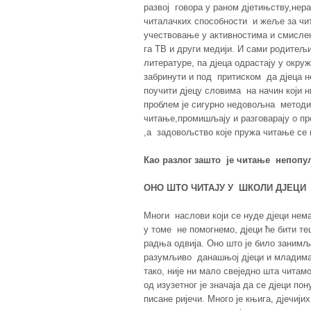
развој говора у раном дјетињству,не
читалачких способности и жеље за чи
учествовање у активностима и смислен
га ТВ и други медији. И сами родитељи
литературе, па дјеца одрастају у окру
забринути и под притиском да дјеца н
поучити дјецу словима на начин који ни
проблем је сигурно недовољна методич
читање,промишљају и разговарају о п
,а задовољство које пружа читање се 
Као разлог зашто је читање непопу
ОНО ШТО ЧИТАЈУ У ШКОЛИ ДЈЕЦИ
Многи наслови који се нуде дјеци нем
у томе не помогнемо, дјеци ће бити т
радња одвија. Оно што је било занимљ
разумљиво данашњој дјеци и младима.
тако, није ни мало свеједно шта читам
од изузетног је значаја да се дјеци п
писане ријечи. Много је књига, дјечиј