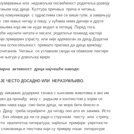
разумијевање или недовољна посвећеност родитеља развоју
тањем код дјеце. Култура причања прича и читања,
ој комуникацији с одраслима све се више губи, а замјењују
 све мање читају и пишу, у кућама нема дјечије и друге
жењима која им не нуде модел и потицај. Поред тога,
еће научити читати и писати, родитељи понекад настоје
је примјерен узрасту, или није адекватан за дјецу.Додатни
ка оспособљеност, премало прилика да дјеца вјежбају
рочитаном. Читање се углавном своди на обавезне лектире
не његује у довољној мјери.
ларна активност дјеца најчешће наводе:
 ЈЕ ЧЕСТО ДОСАДНО ИЛИ НЕРАЗУМЉИВО.
ају никаквих додирних тачака с њиховим животима и ако им
ешко да пронађу везу с радњом и контекстом у којем се
иво нама када смо били дјеца, не мора бити блиско и
 Дјецу треба охрабрити да читају оно што их занима. Исто
о. Без обзира да ли се ради о стручном тексту или стрипу,
онути квалитетна литература, најбољи примјери умјетности
их сликовница и текстова који су примјер лоше литературе