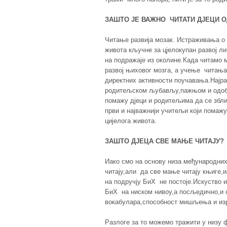
ЗАШТО ЈЕ ВАЖНО ЧИТАТИ ДЈЕЦИ 
Читање развија мозак. Истраживања о 
живота кључне за цјелокупан развој лич
на подражаје из околине.Када читамо 
развој њиховог мозга, а учење читања
директних активности поучавања.Најра
родитељском љубављу,пажњом и одобр
помажу дјеци и родитељима да се збли
први и најважнији учитељи који помаж
цијелога живота.
ЗАШТО ДЈЕЦА СВЕ МАЊЕ ЧИТАЈУ?
Иако смо на основу низа међународни
читају,али да све мање читају књиге,
на подручју БиХ не постоје.Искуство и
БиХ на ниском нивоу,а посљедично,и с
вокабулара,способност мишљења и изр
Разлоге за то можемо тражити у низу ф