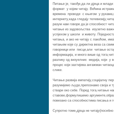
Питање је, такође,да ли дјеца и млади
формат у којем читају. Већина истраж
времена проводе с књигом у рукама,не
интернету,када гледају телевизију,чит
разум нам говоре да је способност чи
читање из задовољства изузетно важно
успјехом у школи и животу. Поједност
читања, и ако не читају с лакоћом, им
читањем које су директна веза са свим
говорници или писци,али читање оста
информација, и много више од тога,чита
разлику од визуелних медија, који у в
процес који захтијева ангажман читаоц
слике.
Читање развија емпатију,социјалну пе
разумијемо људе,препознамо своја и т
ствари око себе. Поред тога,читање н
ставове,формулишемо аргументе,образ
повезано са способностима писања и г
Супротно томе,дјеца не читају(посебн