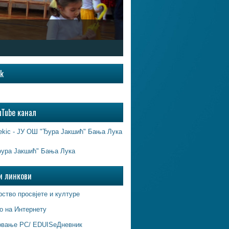
ok
uTube канал
ekic - ЈУ ОШ "Ђура Јакшић" Бања Лука
ура Јакшић" Бања Лука
и линкови
ство просвјете и културе
о на Интернету
овање РС/ EDUISeДневник