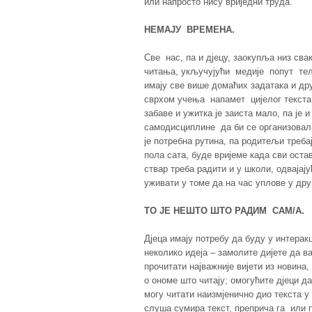
или напросто нису вриједни труда.
НЕМАЈУ ВРЕМЕНА.
Све нас, па и дјецу, заокупља низ св
читања, укључујући медије попут теле
имају све више домаћих задатака и др
сврхом учења напамет цијелог текста
забаве и ужитка је заиста мало, па је
самодисциплине да би се организовали
је потребна рутина, па родитељи треба
пола сата, буде вријеме када сви оста
ствар треба радити и у школи, одвајај
уживати у томе да на час уплове у дру
ТО ЈЕ НЕШТО ШТО РАДИМ САМ/А.
Дјеца имају потребу да буду у интера
неколико идеја – замолите дијете да в
прочитати најважније вијети из новина,
о ономе што читају; омогућите дјеци д
могу читати наизмјенично дио текста у 
слуша сумира текст, преприча га или 