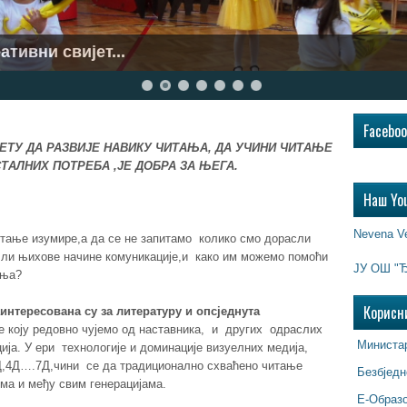
..
Facebo
ЕТУ ДА РАЗВИЈЕ НАВИКУ ЧИТАЊА, ДА УЧИНИ ЧИТАЊЕ
ТАЛНИХ ПОТРЕБА ,ЈЕ ДОБРА ЗА ЊЕГА.
Наш Yo
Nevena V
тање изумире,а да се не запитамо колико смо дорасли
 ли њихове начине комуникације,и како им можемо помоћи
ЈУ ОШ "Ђ
ања?
Корисн
аинтересована су за литературу и опсједнута
е коју редовно чујемо од наставника, и других одраслих
Министар
ија. У ери технологије и доминације визуелних медија,
4Д….7Д,чини се да традиционално схваћено читање
Безбједн
ма и међу свим генерацијама.
Е-Образ