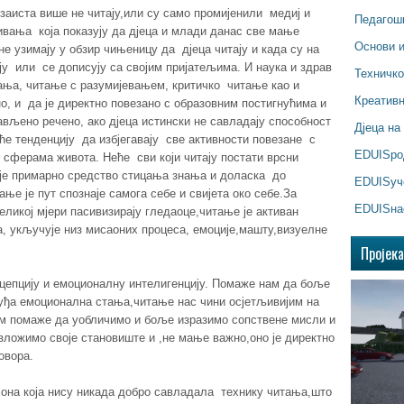
 заиста више не читају,или су само промијенили медиј и
Педагош
ивања која показују да дјеца и млади данас све мање
Основи 
 узимају у обзир чињеницу да дјеца читају и када су на
ају или се дописују са својим пријатељима. И наука и здрав
Техничк
тања, читање с разумијевањем, критичко читање као и
Креатив
, и да је директно повезано с образовним постигнућима и
ављено речено, ако дјеца истински не савладају способност
Дјеца на
аће тенденцију да избјегавају све активности повезане с
EDUISр
 сферама живота. Неће сви који читају постати врсни
је примарно средство стицања знања и доласка до
EDUISуч
ње је пут спознаје самога себе и свијета око себе.За
EDUISна
еликој мјери пасивизирају гледаоце,читање је активан
а, укључује низ мисаоних процеса, емоције,машту,визуелне
Пројек
рцепцију и емоционалну интелигенцију. Помаже нам да боље
уђа емоционална стања,читање нас чини осјетљивијим на
ам помаже да уобличимо и боље изразимо сопствене мисли и
ложимо своје становиште и ,не мање важно,оно је директно
овора.
о она која нису никада добро савладала технику читања,што