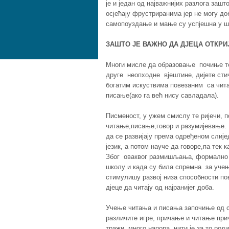
је и један од најважнијих разлога зашт
осјећају фрустриранима јер не могу до
самопоуздање и мање су успјешна у ш
ЗАШТО ЈЕ ВАЖНО ДА ДЈЕЦА ОТКРИ
Многи мисле да образовање почиње тек
друге неопходне вјештине, дијете стич
богатим искуствима повезаним са чита
писање(ако га већ нису савладала).
Писменост, у ужем смислу те ријечи, 
читање,писање,говор и разумијевање. 
да се развијају према одређеном слије
језик, а потом науче да говоре,па тек
Због оваквог размишљања, формално 
школу и када су била спремна за уче
стимулишу развој низа способности п
дјеце да читају од најранијег доба.
Учење читања и писања започиње од са
различите игре, причање и читање прич
тражи много напора, нити је за то ро