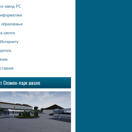
ки завод РС
информатике
о образовање
на школа
 Интернету
одитељ
еник
ставник
ат Спомен-парк школе