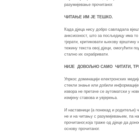
разумијевање прочитаног.
ЧИТАЊЕ ИМ ЈЕ ТЕШКО.
Када дјеца нису добро савладала вјеш
анксиозност, што за посљедицу има то 
тјерати, критиковати њихову вјештину 
тежину текста овој дјеци, омогућити 
стално их охрабривати.
НИЈЕ ДОВОЉНО САМО ЧИТАТИ, ТР
Упркос доминацији електронских медија
стекли знање или добили информације.
извора не претаче се аутоматски у нов
измјену ставова и увјерења.
И наставници (а понекад и родитељи) 
не и на читању с разумијевањем, па на
прочитаног,која траже од дјеце да дон
основу прочитаног.