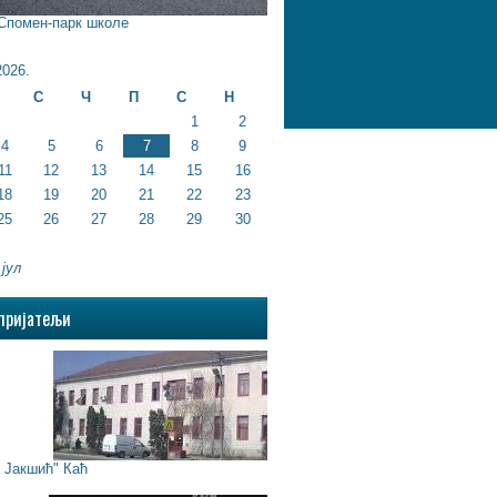
 Спомен-парк школе
026.
С
Ч
П
С
Н
1
2
4
5
6
7
8
9
11
12
13
14
15
16
18
19
20
21
22
23
25
26
27
28
29
30
 јул
пријатељи
Јакшић" Каћ