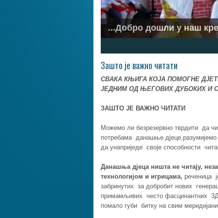
...Ускликнимо с љубављу.
1
2
3
4
5
6
7
Зашто је важно читати
СВАКА КЊИГА КОЈА ПОМОГНЕ ДЈЕТ
ЈЕДНИМ ОД ЊЕГОВИХ ДУБОКИХ И С
ЗАШТО ЈЕ ВАЖНО ЧИТАТИ
Можемо ли безрезервно тврдити да чи
потребама данашње дјеце,разумијемо
да унаприједе своје способности чит
Данашња дјеца
ништа не читају, нез
технологијом и игрицама,
реченица ј
забринутих за добробит нових генерац
примамљивих често фасцинантних 3Д,
помало губи битку на свим меридијани