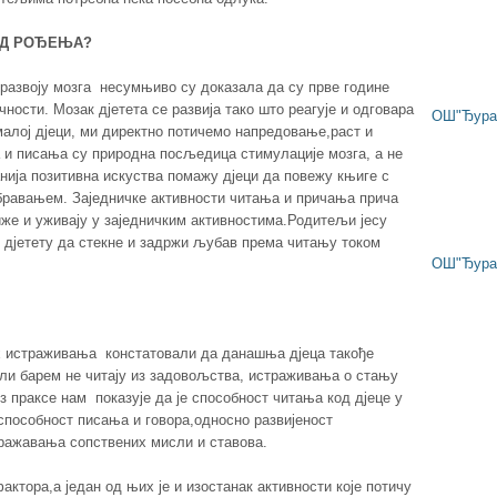
ОД РОЂЕЊА?
развоју мозга несумњиво су доказала да су прве године
ности. Мозак дјетета се развија тако што реагује и одговара
ОШ"Ђура 
малој дјеци, ми директно потичемо напредовање,раст и
 и писања су природна посљедица стимулације мозга, а не
нија позитивна искуства помажу дјеци да повежу књиге с
авањем. Заједничке активности читања и причања прича
же и уживају у заједничким активностима.Родитељи јесу
у дјетету да стекне и задржи љубав према читању током
ОШ"Ђура 
х истраживања констатовали да данашња дјеца такође
или барем не читају из задовољства, истраживања о стању
з праксе нам показује да је способност читања код дјеце у
пособност писања и говора,односно развијеност
ажавања сопствених мисли и ставова.
актора,а један од њих је и изостанак активности које потичу