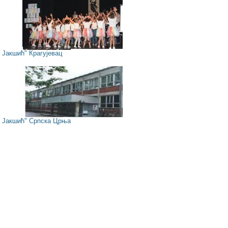
Јакшић" Крагујевац
Јакшић" Српска Црња