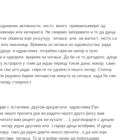
акодневних активности, често много примамљивијих од
визије или интернета. Не смијемо заборавити и то да дјеца
угих обавеза које укључују читање, али на жалост, често са
 или чињеница. Времена за читање из задовољства, ради
 и дјеци и одраслима потребан свјесни напор и пуно
 и одвојили вријеме за читање. Да би се то догодило, дјеци
ју истрајати у томе да један период током дана, макар само
ве све што раде, смјесте се удобно и нешто читају. Сличну
ући редовно барем петнаестак минута за читање, када ће сви
гачију стварност.
кцији с осталима, другом дјецом или одраслима.Ево
ам нешто прочита док ви радите нешто друго (могу вам
 читати вам рецепт док ви кухате ….); разговарајте с дјецом
а читају једни другима или старија дјеца млађима. И дјеца
пару, тако да једно дијете нешто прочита , а да оно које
постави питања. То је и добар начин да побољшамо