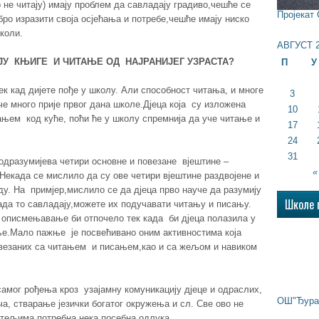
о не читају) имају проблем да савладају градиво,чешће се
Пројекат
бро изразити своја осјећања и потребе,чешће имају ниско
коли.
АВГУСТ 2
ЈУ КЊИГЕ И ЧИТАЊЕ ОД НАЈРАНИЈЕГ УЗРАСТА?
П
У
 кад дијете пође у школу. Али способност читања, и многе
3
е много прије првог дана школе.Дјеца која су изложена
10
њем код куће, поћи ће у школу спремнија да уче читање и
17
24
31
подразумијева четири основне и повезане вјештине –
«
Некада се мислило да су ове четири вјештине раздвојене и
ду. На примјер,мислило се да дјеца прво науче да разумију
Школе 
 када то савладају,можете их подучавати читању и писању.
описмењавање би отпочело тек када би дјеца полазила у
ње.Мало пажње је посвећивано оним активностима која
овезаних са читањем и писањем,као и са жељом и навиком
мог рођења кроз узајамну комуникацију дјеце и одраслих,
ОШ"Ђура 
а, стварање језички богатог окружења и сл. Све ово не
дитељима потребна нека посебна одлука.