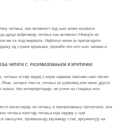
тину читања, ова активност код њих може изазвати
да дјеца избјегавају читање као активност.Немојте их
или им се подсмијавати. Најбољи начин је прилагодити
подршку од стране вршњака, пронаћи оно што њих занима и
ЕБА ЧИТАТИ С РАЗУМИЈЕВАЊЕМ И КРИТИЧКИ
, читање остаје медиј о којем највише овисимо како бисмо
 Ипак, читање текста, читање из уџбеника,или неког другог
о знање, без интерпретације, не утиче на стицање или
често инсистирају на читању и препричавању прочитаног, али
кон читања изостају питања која задиру у срж
осе закључке, промишљају,заузимају став, аргументују на