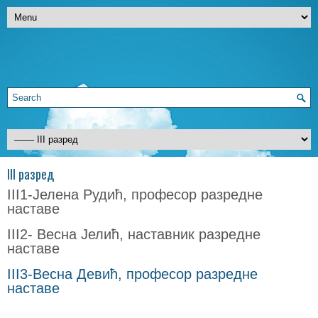
III разред
III1-Јелена Рудић, професор разредне
наставе
III2- Весна Јелић, наставник разредне
наставе
III3-Весна Девић, професор разредне
наставе