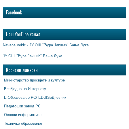
Facebook
Наш YouTube канал
Nevena Vekic - ЈУ ОШ "Ђура Јакшић" Бања Лука
ЈУ ОШ "Ђура Јакшић" Бања Лука
Корисни линкови
Министарство просвјете и културе
Безбједно на Интернету
Е-Образовање РС/ EDUISeДневник
Педагошки завод РС
Основи информатике
Техничко образовање