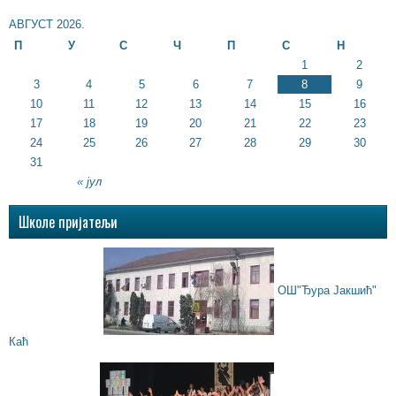
АВГУСТ 2026.
П
У
С
Ч
П
С
Н
1
2
3
4
5
6
7
8
9
10
11
12
13
14
15
16
17
18
19
20
21
22
23
24
25
26
27
28
29
30
31
« јул
Школе пријатељи
ОШ"Ђура Јакшић"
Каћ