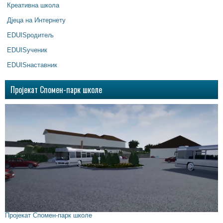
Креативна школа
Дјеца на Интернету
EDUISродитељ
EDUISученик
EDUISнаставник
Пројекат Спомен-парк школе
Пројекат Спомен-парк школе