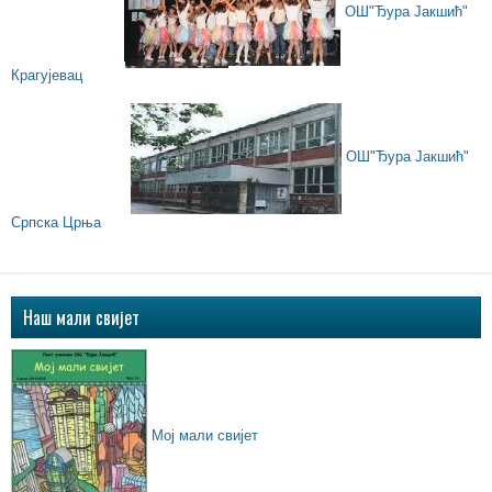
ОШ"Ђура Јакшић"
Крагујевац
ОШ"Ђура Јакшић"
Српска Црња
Наш мали свијет
Мој мали свијет