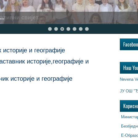
..
Facebo
 историје и географије
ставник историје,географије и
Наш Yo
ик историје и географије
Nevena V
ЈУ ОШ "Ђ
Корисн
Министар
Безбједн
Е-Образ