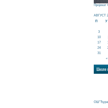
Пројекат
АВГУСТ 2
П
У
3
10
17
24
31
«
Школе 
ОШ"Ђура 