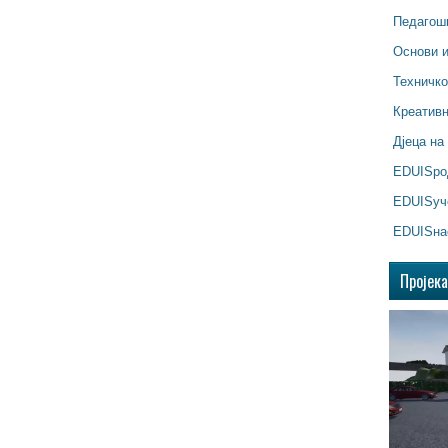
Педагош
Основи 
Техничк
Креатив
Дјеца на
EDUISр
EDUISуч
EDUISна
Пројек