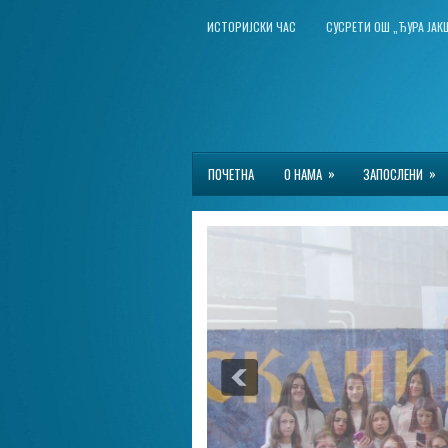
ИСТОРИЈСКИ ЧАС
СУСРЕТИ ОШ „ЂУРА ЈА
»
»
ПОЧЕТНА
О НАМА
ЗАПОСЛЕНИ