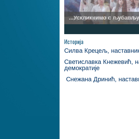
...Ускликнимо с љубављу.
1
2
3
4
5
6
7
Историја
Силва Крецељ,
наставник
Светиславка Кнежевић, на
демократије
Снежана Дринић, наставн