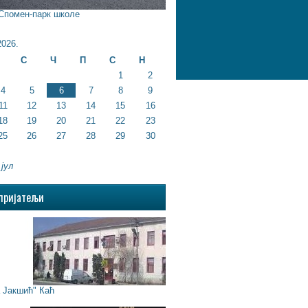
 Спомен-парк школе
026.
С
Ч
П
С
Н
1
2
4
5
6
7
8
9
11
12
13
14
15
16
18
19
20
21
22
23
25
26
27
28
29
30
 јул
пријатељи
Јакшић" Каћ