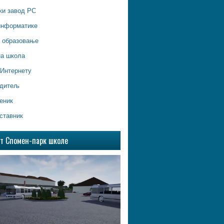
ки завод РС
информатике
о образовање
на школа
 Интернету
одитељ
еник
ставник
ат Спомен-парк школе