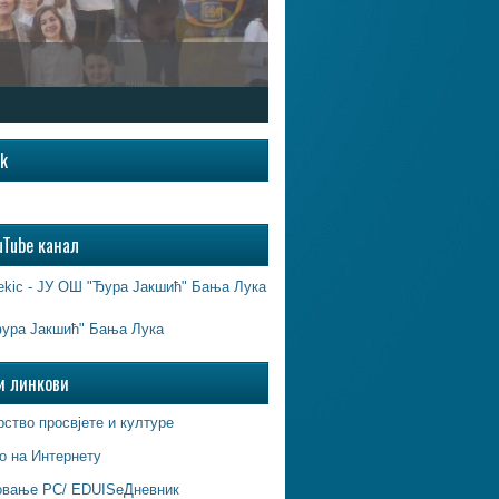
ok
uTube канал
ekic - ЈУ ОШ "Ђура Јакшић" Бања Лука
ура Јакшић" Бања Лука
и линкови
ство просвјете и културе
о на Интернету
овање РС/ EDUISeДневник