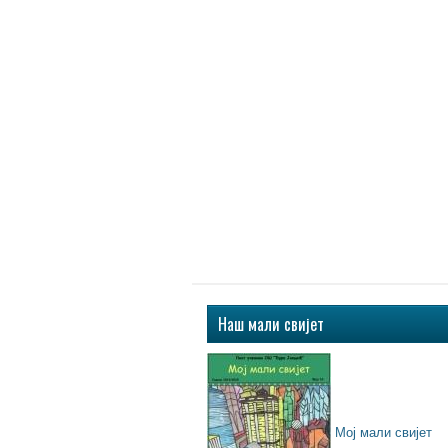
Наш мали свијет
Мој мали свијет