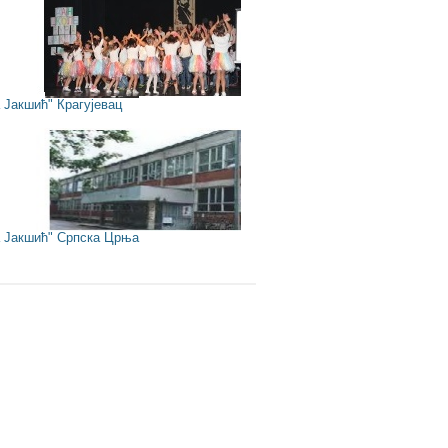
Јакшић" Крагујевац
Јакшић" Српска Црња