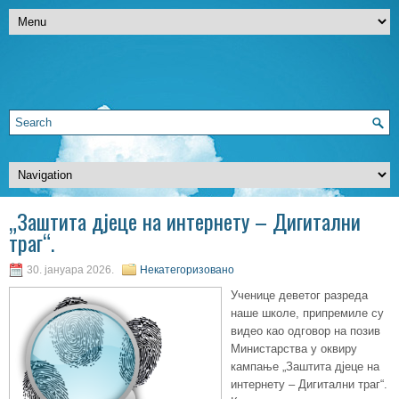
„Заштита дјеце на интернету – Дигитални
траг“.
30. јануара 2026.
Некатегоризовано
Ученице деветог разреда
наше школе, припремиле су
видео као одговор на позив
Министарства у оквиру
кампање „Заштита дјеце на
интернету – Дигитални траг“.