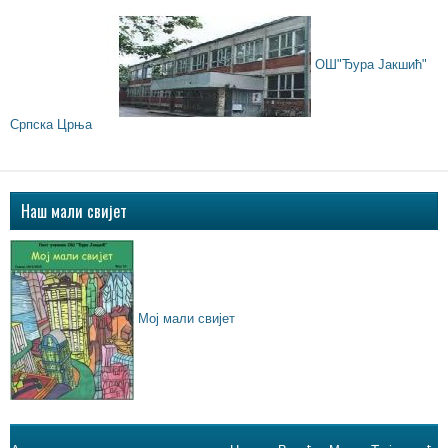
ОШ"Ђура Јакшић"
Српска Црња
Наш мали свијет
Мој мали свијет