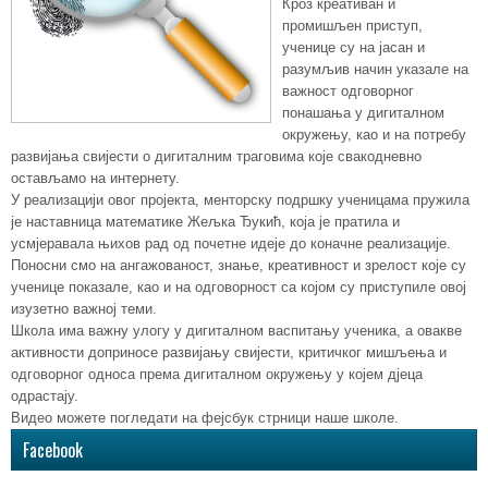
Кроз креативан и
промишљен приступ,
ученице су на јасан и
разумљив начин указале на
важност одговорног
понашања у дигиталном
окружењу, као и на потребу
развијања свијести о дигиталним траговима које свакодневно
остављамо на интернету.
У реализацији овог пројекта, менторску подршку ученицама пружила
је наставница математике Жељка Ђукић, која је пратила и
усмјеравала њихов рад од почетне идеје до коначне реализације.
Поносни смо на ангажованост, знање, креативност и зрелост које су
ученице показале, као и на одговорност са којом су приступиле овој
изузетно важној теми.
Школа има важну улогу у дигиталном васпитању ученика, а овакве
активности доприносе развијању свијести, критичког мишљења и
одговорног односа према дигиталном окружењу у којем дјеца
одрастају.
Видео можете погледати на фејсбук стрници наше школе.
Facebook