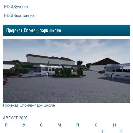
EDUISученик
EDUISнаставник
Пројекат Спомен-парк школе
Пројекат Спомен-парк школе
АВГУСТ 2026.
П
У
С
Ч
П
С
Н
1
2