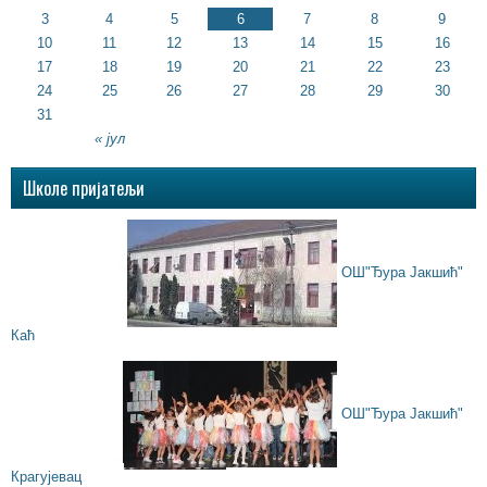
3
4
5
6
7
8
9
10
11
12
13
14
15
16
17
18
19
20
21
22
23
24
25
26
27
28
29
30
31
« јул
Школе пријатељи
ОШ"Ђура Јакшић"
Каћ
ОШ"Ђура Јакшић"
Крагујевац