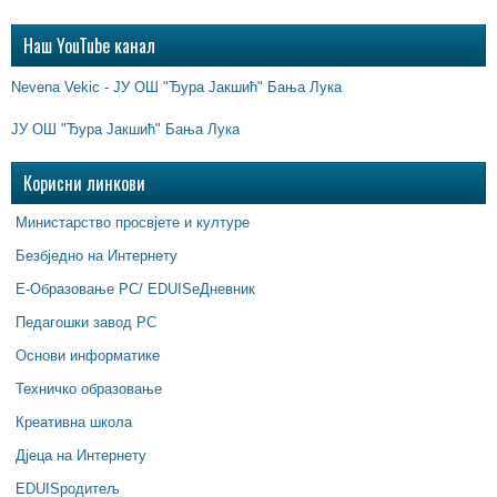
Наш YouTube канал
Nevena Vekic - ЈУ ОШ "Ђура Јакшић" Бања Лука
ЈУ ОШ "Ђура Јакшић" Бања Лука
Корисни линкови
Министарство просвјете и културе
Безбједно на Интернету
Е-Образовање РС/ EDUISeДневник
Педагошки завод РС
Основи информатике
Техничко образовање
Креативна школа
Дјеца на Интернету
EDUISродитељ