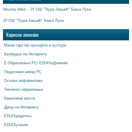
Nevena Vekic - ЈУ ОШ "Ђура Јакшић" Бања Лука
ЈУ ОШ "Ђура Јакшић" Бања Лука
Корисни линкови
Министарство просвјете и културе
Безбједно на Интернету
Е-Образовање РС/ EDUISeДневник
Педагошки завод РС
Основи информатике
Техничко образовање
Креативна школа
Дјеца на Интернету
EDUISродитељ
EDUISученик