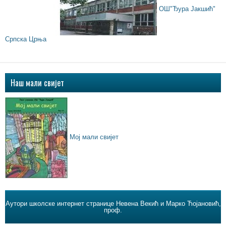
ОШ"Ђура Јакшић"
Српска Црња
Наш мали свијет
Мој мали свијет
Аутори школске интернет странице Невена Векић и Марко Ћојановић,
проф.