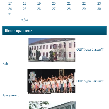
17
18
19
20
21
22
23
24
25
26
27
28
29
30
31
« јул
Школе пријатељи
ОШ"Ђура Јакшић"
Каћ
ОШ"Ђура Јакшић"
Крагујевац