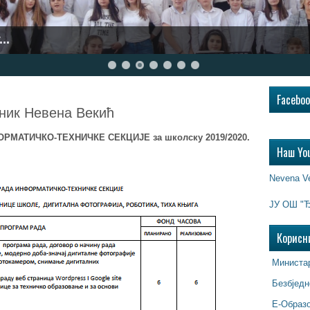
..
Facebo
ник Невена Векић
ОРМАТИЧКО-ТЕХНИЧКЕ СЕКЦИЈЕ за школску 2019/2020.
Наш Yo
Nevena V
ЈУ ОШ "Ђ
Корисн
Министар
Безбједн
Е-Образ