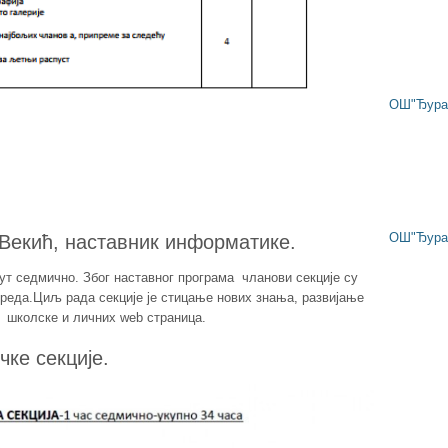
ОШ"Ђура 
ОШ"Ђура 
Векић, наставник информатике.
ут седмично. Због наставног програма чланови секције су
реда.Циљ рада секције је стицање нових знања, развијање
 школске и личних web страница.
ке секције.