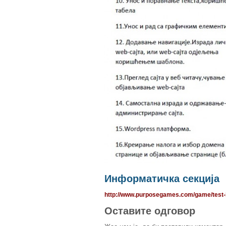
Информатичка секција
http://www.purposegames.com/game/test-i
Оставите одговор