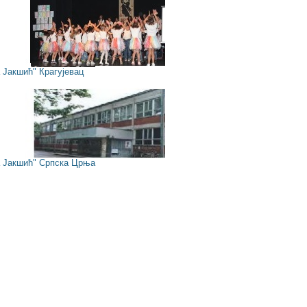
Јакшић" Крагујевац
Јакшић" Српска Црња