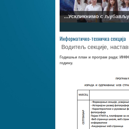
...Ускликнимо с љубављу.
1
2
3
4
5
6
7
Информатичко-техничка секција
Водитељ секције, настав
Годишњи план и програм рада: ИНФ
годину.