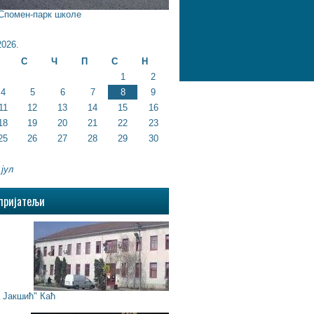
 Спомен-парк школе
026.
С
Ч
П
С
Н
1
2
4
5
6
7
8
9
11
12
13
14
15
16
18
19
20
21
22
23
25
26
27
28
29
30
 јул
пријатељи
Јакшић" Каћ