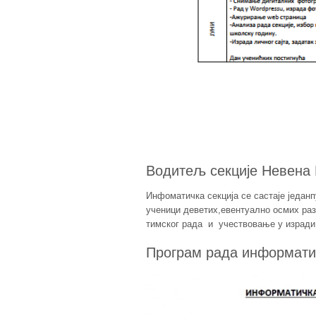
Водитељ секције Невена 
Инфоматичка секција се састаје једанп
ученици деветих,евентуално осмих раз
тимског рада и учествовање у изради
Програм рада информатич