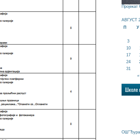
Пројекат
АВГУСТ 2
П
У
3
10
17
24
31
«
Школе 
ОШ"Ђура 