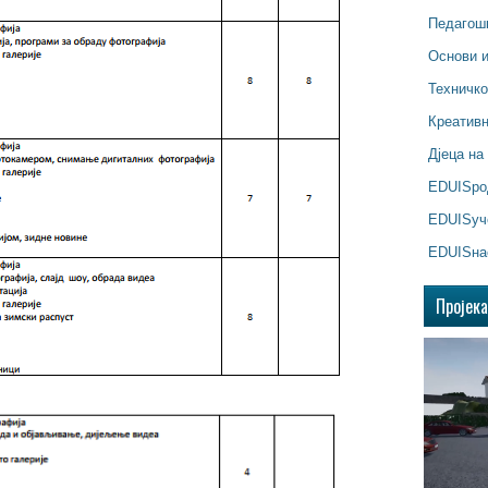
Педагош
Основи 
Техничк
Креатив
Дјеца на
EDUISр
EDUISуч
EDUISна
Пројек