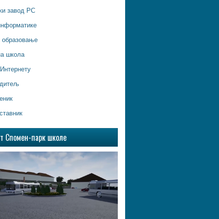
ки завод РС
информатике
о образовање
на школа
 Интернету
одитељ
еник
ставник
ат Спомен-парк школе