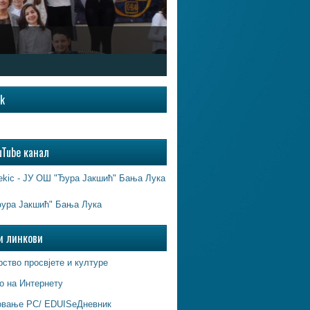
ok
uTube канал
ekic - ЈУ ОШ "Ђура Јакшић" Бања Лука
ура Јакшић" Бања Лука
и линкови
ство просвјете и културе
о на Интернету
овање РС/ EDUISeДневник