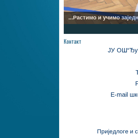
...Растимо и учимо заједн
1
2
3
4
5
6
7
Контакт
ЈУ ОШ“Ђур
E-mail шк
Приједлоге и 