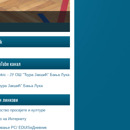
ok
uTube канал
ekic - ЈУ ОШ "Ђура Јакшић" Бања Лука
ура Јакшић" Бања Лука
и линкови
ство просвјете и културе
о на Интернету
овање РС/ EDUISeДневник