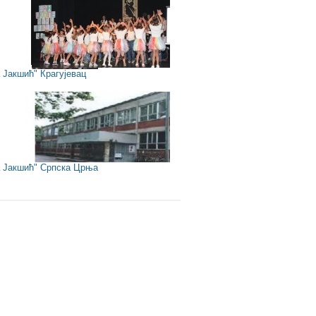
Јакшић" Крагујевац
Јакшић" Српска Црња