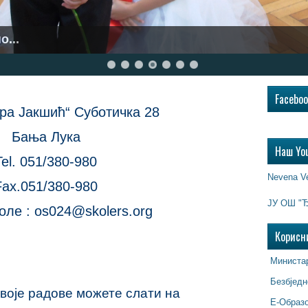
о...
Facebo
а Јакшић“ Суботичка 28
Бања Лука
Наш Yo
Tel. 051/380-980
Nevena V
Fax.051/380-980
ЈУ ОШ "Ђ
оле : os024@skolers.org
Корисн
Министар
Безбједн
своје радове можете слати на
Е-Образ