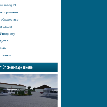
ки завод РС
информатике
о образовање
на школа
 Интернету
одитељ
еник
ставник
ат Спомен-парк школе