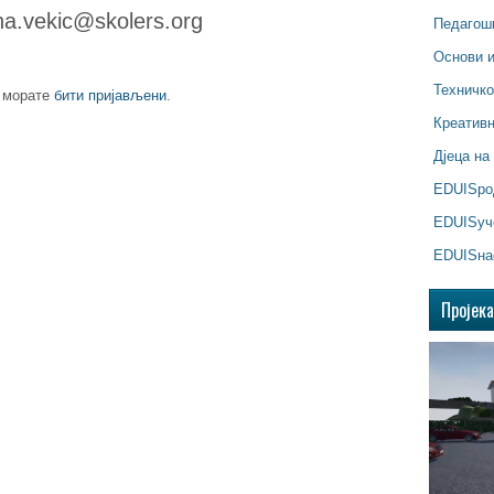
a.vekic@skolers.org
Педагош
Основи 
Техничк
, морате
бити пријављени
.
Креатив
Дјеца на
EDUISр
EDUISуч
EDUISна
Пројек