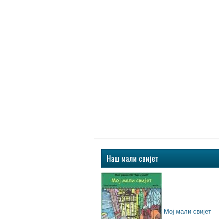
Наш мали свијет
Мој мали свијет