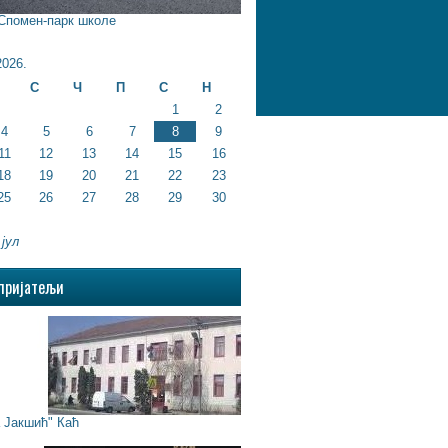
 Спомен-парк школе
026.
С
Ч
П
С
Н
1
2
4
5
6
7
8
9
11
12
13
14
15
16
18
19
20
21
22
23
25
26
27
28
29
30
 јул
пријатељи
Јакшић" Каћ