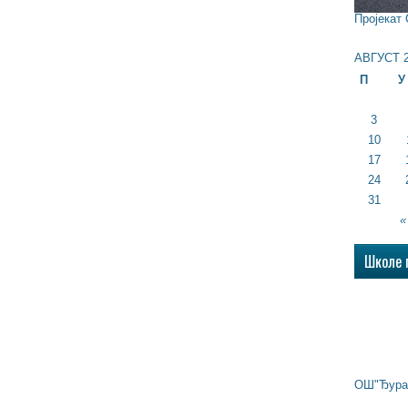
Пројекат
АВГУСТ 2
П
У
3
10
17
24
31
«
Школе 
ОШ"Ђура 