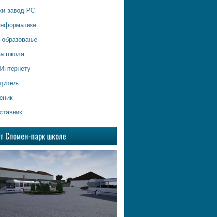
ки завод РС
информатике
о образовање
на школа
 Интернету
одитељ
еник
ставник
ат Спомен-парк школе