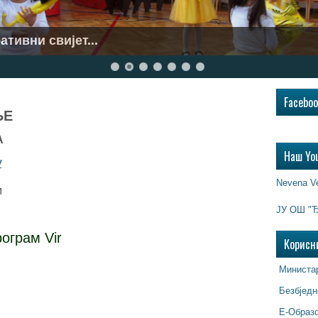
ативни свијет...
..
Facebo
ЊЕ
А
Наш Yo
/
Nevena V
м
ЈУ ОШ "Ђ
ограм Vir
Корисн
Министар
Безбједн
Е-Образ