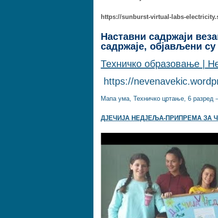
https://sunburst-virtual-labs-electrici
Наставни садржаји веза
садржаје, објављени су
Техничко образовање | Н
https://nevenavekic.word
Мапа ума, Техничко цртање, 6 разред 
ДЈЕЧИЈА НЕДЈЕЉА-ПРИПРЕМА ЗА 