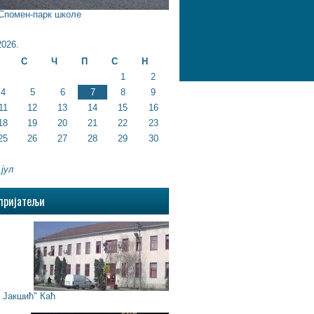
 Спомен-парк школе
026.
С
Ч
П
С
Н
1
2
4
5
6
7
8
9
11
12
13
14
15
16
18
19
20
21
22
23
25
26
27
28
29
30
 јул
пријатељи
Јакшић" Каћ