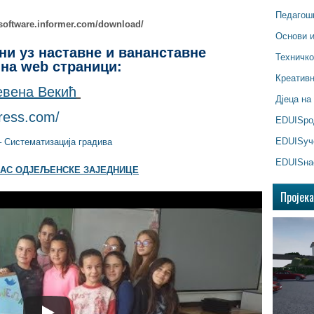
Педагош
ty.software.informer.com/download/
Основи 
ни уз наставне и вананставне
Техничк
 на web страници:
Креатив
евена Векић
Дјеца на
press.com/
EDUISр
EDUISуч
– Систематизација градива
EDUISна
ЧАС ОДЈЕЉЕНСКЕ ЗАЈЕДНИЦЕ
Пројек