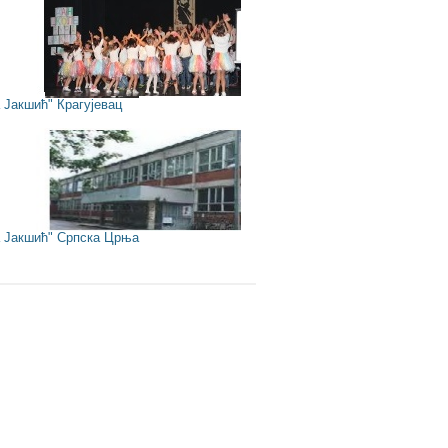
Јакшић" Крагујевац
Јакшић" Српска Црња