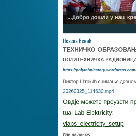
...Добро дошли у наш кре
...Ускликнимо с љубављу.
1
2
3
4
5
6
7
Невена Векић
ТЕХНИЧКО ОБРАЗОВА
ПОЛИТЕХНИЧКА РАДИОНИЦ
https://polytehnicstory.wordpress.com
Виктор Штркић снимање дроно
20260325_114630.mp4
Овдје можете преузети пр
tual Lab Elektricity:
vlabs_electricity_setup
Или на линку: