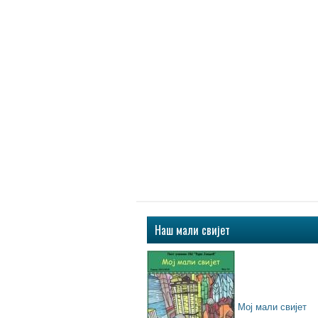
Наш мали свијет
Мој мали свијет