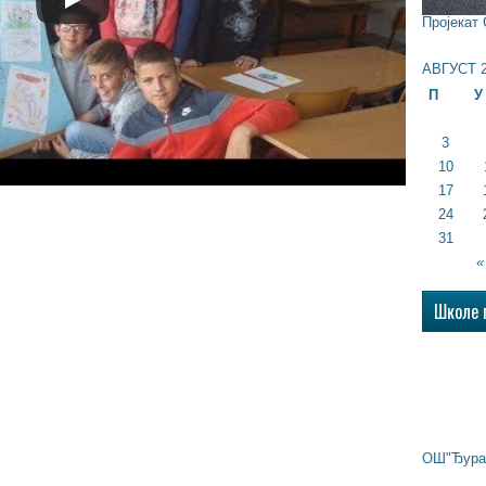
Пројекат
АВГУСТ 2
П
У
3
10
17
24
31
«
Школе 
ОШ"Ђура 