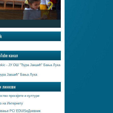
ok
uTube канал
ekic - ЈУ ОШ "Ђура Јакшић" Бања Лука
ура Јакшић" Бања Лука
и линкови
ство просвјете и културе
о на Интернету
овање РС/ EDUISeДневник