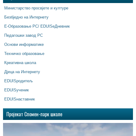
Министарство просвјете и културе
Безбједно на Интернету
Е-Образовање РС/ EDUISeДневник
Педагошки завод РС
Основи информатике
Техничко образовање
Креативна школа
Дјеца на Интернету
EDUISродитељ
EDUISученик
EDUISнаставник
Пројекат Спомен-парк школе