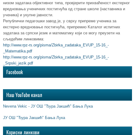
низом задатака објективног типа, провјерити прихваћеност екстерног
вредновања ученичких постигнућа од стране школе (наставника и
ученика) и укупне јавности.
Републички педагошки завод је, у сврху припреме ученика за
екстерно вредновање постигнућа, припремио Kaталог испитних
задатака за српски језик и математику који се могу преузети на
сљедећим линковима:
http://www.rpz-rs.org/pisma/Zbirka_zadataka_EVUP_15-16_-
_Matematika.pdf
http://www.rpz-rs.org/pisma/Zbirka_zadataka_EVUP_15-16_-
_Srpski_jezik.pdf
Facebook
Наш YouTube канал
Nevena Vekic - ЈУ ОШ "Ђура Јакшић" Бања Лука
ЈУ ОШ "Ђура Јакшић" Бања Лука
Корисни линкови