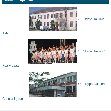
ОШ"Ђура Јакшић"
Каћ
ОШ"Ђура Јакшић"
Крагујевац
ОШ"Ђура Јакшић"
Српска Црња