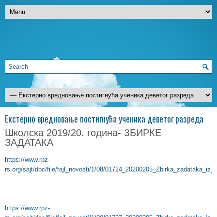
Екстерно вредновање постигнућа ученика деветог разреда
Школска 2019/20. година- ЗБИРКЕ
ЗАДАТАКА
https://www.rpz-
rs.org/sajt/doc/file/fajl_novosti/1/08/01724_20200205_Zbirka_zadataka_iz
https://www.rpz-