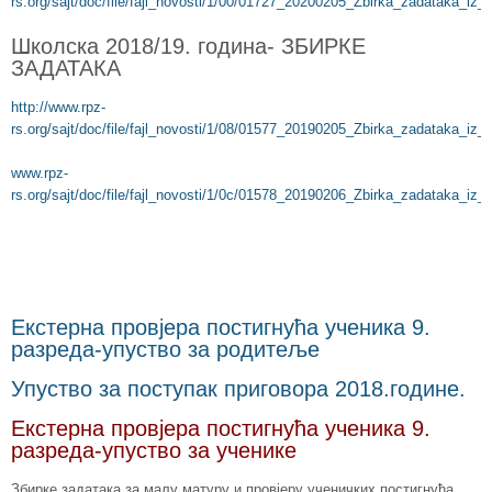
rs.org/sajt/doc/file/fajl_novosti/1/00/01727_20200205_Zbirka_zadataka_i
Школска 2018/19. година- ЗБИРКЕ
ЗАДАТАКА
http://www.rpz-
rs.org/sajt/doc/file/fajl_novosti/1/08/01577_20190205_Zbirka_zadataka_i
www.rpz-
rs.org/sajt/doc/file/fajl_novosti/1/0c/01578_20190206_Zbirka_zadataka_i
Екстерна провјера постигнућа ученика 9.
разреда-упуство за родитеље
Упуство за поступак приговора 2018.године.
Екстерна провјера постигнућа ученика 9.
разреда-упуство за ученике
Збирке задатака за малу матуру и провјеру ученичких постигнућа