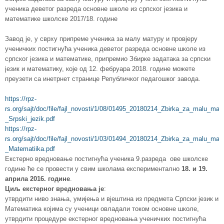
ученика деветог разреда основне школе из српског језика и
математике школске 2017/18. године
Завод је, у сврху припреме ученика за малу матуру и провјеру
ученичких постигнућа ученика деветог разреда основне школе из
српског језика и математике, припремио Збирке задатака за српски
језик и математику, које од 12. фебруара 2018. године можете
преузети са инетрнет странице Републичког педагошког завода.
https://rpz-
rs.org/sajt/doc/file/fajl_novosti/1/08/01495_20180214_Zbirka_za_malu_matu
_Srpski_jezik.pdf
https://rpz-
rs.org/sajt/doc/file/fajl_novosti/1/03/01494_20180214_Zbirka_za_malu_matu
_Matematiika.pdf
Екстерно вредновање постигнућа ученика 9.разреда ове школске
године ће се провести у свим школама експериментално
18. и 19.
априла 2016. године
.
Циљ екстерног вредновања је
:
утврдити ниво знања, умијења и вјештина из предмета Српски језик и
Математика којима су ученици овладали током основне школе,
утврдити процедуре екстерног вредновања ученичких постигнућа