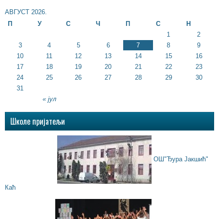
АВГУСТ 2026.
П
У
С
Ч
П
С
Н
1
2
3
4
5
6
7
8
9
10
11
12
13
14
15
16
17
18
19
20
21
22
23
24
25
26
27
28
29
30
31
« јул
Школе пријатељи
ОШ"Ђура Јакшић"
Каћ