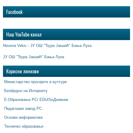
Facebook
Наш YouTube канал
Nevena Vekic - ЈУ ОШ "Ђура Јакшић" Бања Лука
ЈУ ОШ "Ђура Јакшић" Бања Лука
Корисни линкови
Министарство просвјете и културе
Безбједно на Интернету
Е-Образовање РС/ EDUISeДневник
Педагошки завод РС
Основи информатике
Техничко образовање