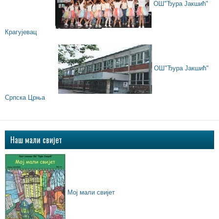
ОШ"Ђура Јакшић"
Крагујевац
ОШ"Ђура Јакшић"
Српска Црња
Наш мали свијет
Мој мали свијет