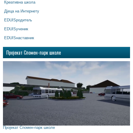
Креативна школа
Дјеца на Интернету
EDUISродитељ
EDUISученик
EDUISнаставник
Пројекат Спомен-парк школе
Пројекат Спомен-парк школе