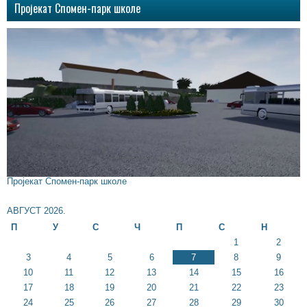
Пројекат Спомен-парк школе
Пројекат Спомен-парк школе
АВГУСТ 2026.
П
У
С
Ч
П
С
Н
1
2
3
4
5
6
7
8
9
10
11
12
13
14
15
16
17
18
19
20
21
22
23
24
25
26
27
28
29
30