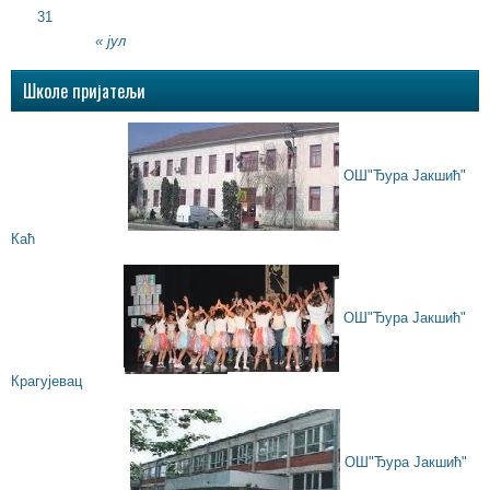
31
« јул
Школе пријатељи
ОШ"Ђура Јакшић"
Каћ
ОШ"Ђура Јакшић"
Крагујевац
ОШ"Ђура Јакшић"