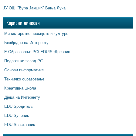
ЈУ ОШ "Ђура Јакшић" Бања Лука
Корисни линкови
Министарство просвјете и културе
Безбједно на Интернету
Е-Образовање РС/ EDUISeДневник
Педагошки завод РС
Основи информатике
Техничко образовање
Креативна школа
Дјеца на Интернету
EDUISродитељ
EDUISученик
EDUISнаставник