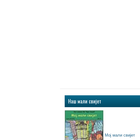
Наш мали свијет
Мој мали свијет