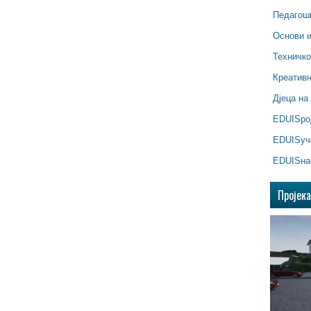
Педагош
Основи 
Техничк
Креатив
Дјеца на
EDUISр
EDUISуч
EDUISна
Пројек