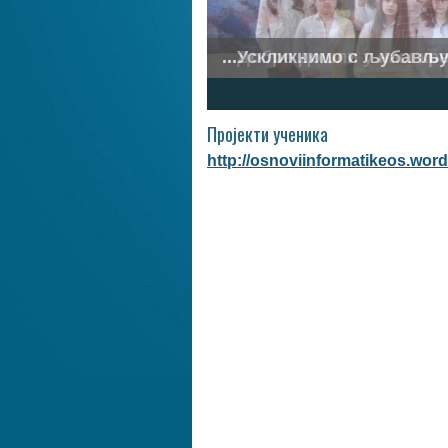
...Ускликнимо с љубављу.
1
2
3
4
5
6
7
Пројекти ученика
http://osnoviinformatikeos.word