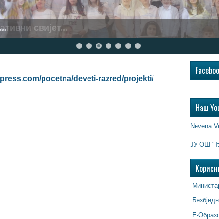
..
Facebo
press.com/pocetna/deveti-razred/projekti/
Наш Yo
Nevena V
ЈУ ОШ "Ђ
Корисн
Министар
Безбједн
Е-Образ