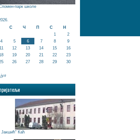
 Спомен-парк школе
026.
С
Ч
П
С
Н
1
2
4
5
6
7
8
9
11
12
13
14
15
16
18
19
20
21
22
23
25
26
27
28
29
30
 јул
пријатељи
Јакшић" Каћ