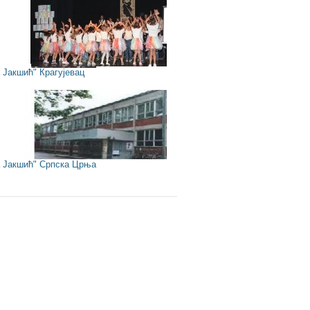
Јакшић" Крагујевац
Јакшић" Српска Црња