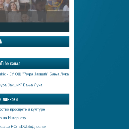
ok
uTube канал
ekic - ЈУ ОШ "Ђура Јакшић" Бања Лука
ура Јакшић" Бања Лука
и линкови
ство просвјете и културе
о на Интернету
овање РС/ EDUISeДневник