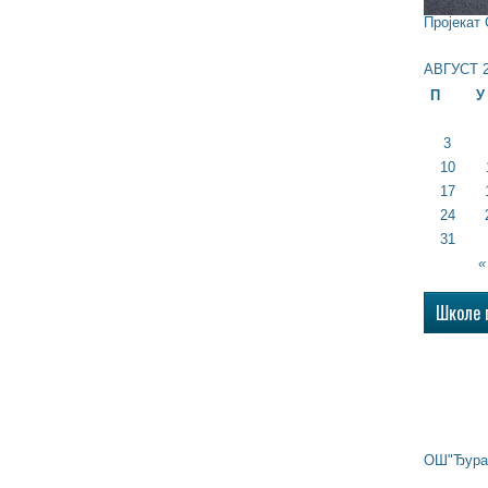
Пројекат
АВГУСТ 2
П
У
3
10
17
24
31
«
Школе 
ОШ"Ђура 