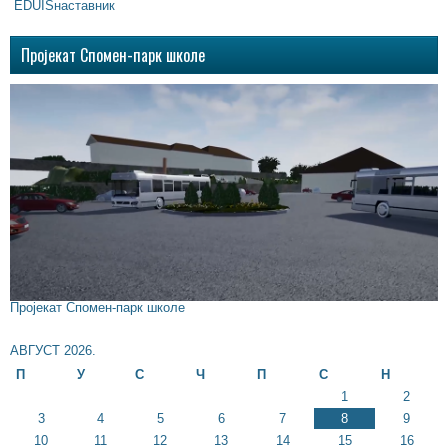
EDUISнаставник
Пројекат Спомен-парк школе
Пројекат Спомен-парк школе
АВГУСТ 2026.
П
У
С
Ч
П
С
Н
1
2
3
4
5
6
7
8
9
10
11
12
13
14
15
16