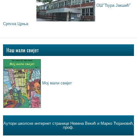
ОШ"Ђура Јакшић"
Српска Црња
Наш мали свијет
Мој мали свијет
Аутори школске интернет странице Невена Векић и Марко Ћојановић,
проф.