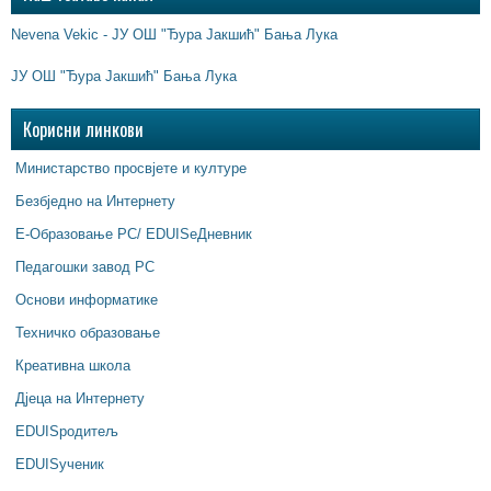
Nevena Vekic - ЈУ ОШ "Ђура Јакшић" Бања Лука
ЈУ ОШ "Ђура Јакшић" Бања Лука
Корисни линкови
Министарство просвјете и културе
Безбједно на Интернету
Е-Образовање РС/ EDUISeДневник
Педагошки завод РС
Основи информатике
Техничко образовање
Креативна школа
Дјеца на Интернету
EDUISродитељ
EDUISученик