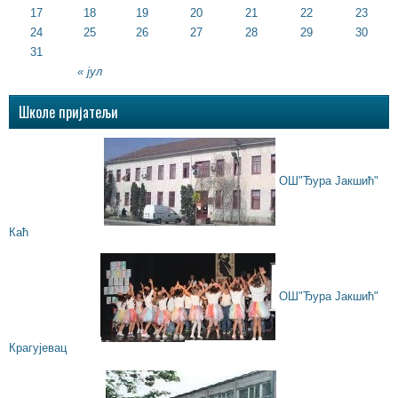
17
18
19
20
21
22
23
24
25
26
27
28
29
30
31
« јул
Школе пријатељи
ОШ"Ђура Јакшић"
Каћ
ОШ"Ђура Јакшић"
Крагујевац