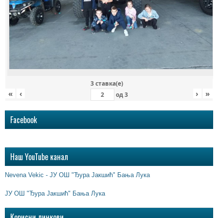
3 ставка(e)
«
‹
›
»
од
3
Facebook
Наш YouTube канал
Nevena Vekic - ЈУ ОШ "Ђура Јакшић" Бања Лука
ЈУ ОШ "Ђура Јакшић" Бања Лука
Корисни линкови