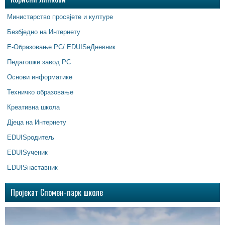
Министарство просвјете и културе
Безбједно на Интернету
Е-Образовање РС/ EDUISeДневник
Педагошки завод РС
Основи информатике
Техничко образовање
Креативна школа
Дјеца на Интернету
EDUISродитељ
EDUISученик
EDUISнаставник
Пројекат Спомен-парк школе