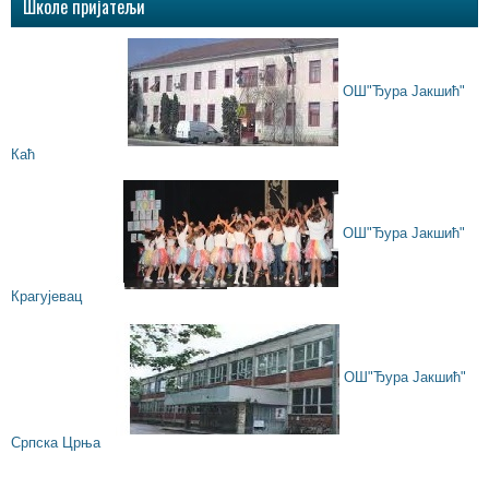
Школе пријатељи
ОШ"Ђура Јакшић"
Каћ
ОШ"Ђура Јакшић"
Крагујевац
ОШ"Ђура Јакшић"
Српска Црња