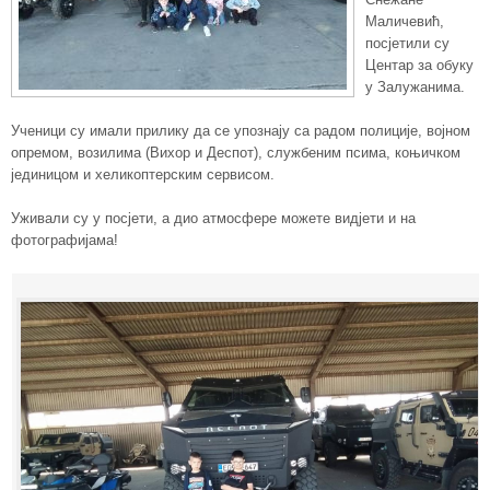
Маличевић,
посјетили су
Центар за обуку
у Залужанима.
Ученици су имали прилику да се упознају са радом полиције, војном
опремом, возилима (Вихор и Деспот), службеним псима, коњичком
јединицом и хеликоптерским сервисом.
Уживали су у посјети, а дио атмосфере можете видјети и на
фотографијама!