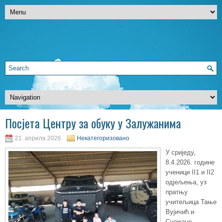
Посјета Центру за обуку у Залужанима
21. априла 2026.
Некатегоризовано
У сриједу,
8.4.2026. године
ученици II1 и II2
одјељења, уз
пратњу
учитељица Тање
Вујичић и
Снежане