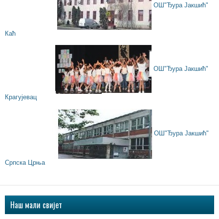
ОШ"Ђура Јакшић"
Каћ
ОШ"Ђура Јакшић"
Крагујевац
ОШ"Ђура Јакшић"
Српска Црња
Наш мали свијет