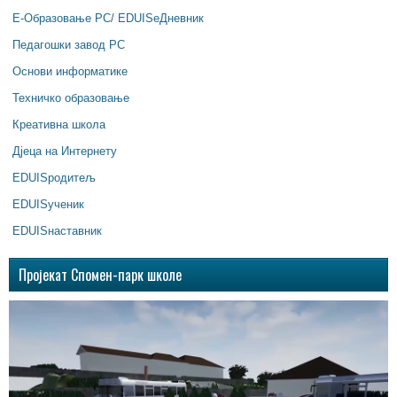
Е-Образовање РС/ EDUISeДневник
Педагошки завод РС
Основи информатике
Техничко образовање
Креативна школа
Дјеца на Интернету
EDUISродитељ
EDUISученик
EDUISнаставник
Пројекат Спомен-парк школе