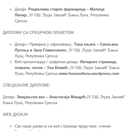
Дизајн:
Рециклажа старих фармерица – Милица
Лепир;
ЈУ ОШ „Ђура Јакшић“ Бања Лука, Република
Српска
ДИПЛОМУ СА СРЕБРНОМ ПЛАКЕТОМ:
Дизајн / Примјена у образовању:
Тиха књига – Смиљана
Лугоња и Јана Гламочанин;
ЈУ ОШ „Ђура Јакшић“ Бања
Лука, Република Српска
Веб презентација / графички дизајн:
Интернет страница,
плакати, логои – Уна Божић;
ЈУ ОШ „Ђура Јакшић“ Бања
Лука, Република Српска
www.houseofuna.wordpress.com
СПЕЦИЈАЛНЕ ДИПЛОМЕ:
Дизајн:
Змијањски вез – Анастасија Мандић;
ЈУ ОШ „Ђура Јакшић“
Бања Лука, Република Српска
WEB ДИЗАЈН
Све наше раове је на веб страници предствио ученик