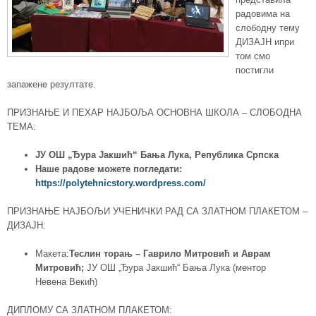
радовима на
слободну тему
ДИЗАЈН ипри
том смо
постигли
запажене резултате.
ПРИЗНАЊЕ И ПЕХАР НАЈБОЉА ОСНОВНА ШКОЛА – СЛОБОДНА
ТЕМА:
ЈУ ОШ „Ђура Јакшић“ Бања Лука, Република Српска
Наше радове можете погледати:
https://polytehnicstory.wordpress.com/
ПРИЗНАЊЕ НАЈБОЉИ УЧЕНИЧКИ РАД СА ЗЛАТНОМ ПЛАКЕТОМ –
ДИЗАЈН:
Макета:
Теслин торањ – Гаврило Митровић и Аврам
Митровић;
ЈУ ОШ „Ђура Јакшић“ Бања Лука (ментор
Невена Векић)
ДИПЛОМУ СА ЗЛАТНОМ ПЛАКЕТОМ: