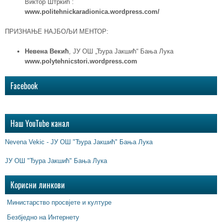
Виктор Штркић :
www.politehnickaradionica.wordpress.com/
ПРИЗНАЊЕ НАЈБОЉИ МЕНТОР:
Невена Векић
, ЈУ ОШ „Ђура Јакшић“ Бања Лука
www.polytehnicstori.wordpress.com
Facebook
Наш YouTube канал
Nevena Vekic - ЈУ ОШ "Ђура Јакшић" Бања Лука
ЈУ ОШ "Ђура Јакшић" Бања Лука
Корисни линкови
Министарство просвјете и културе
Безбједно на Интернету