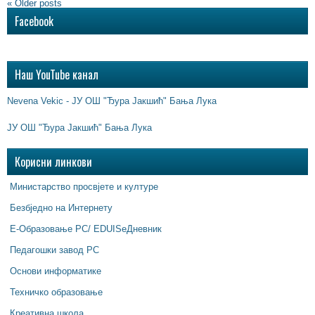
«
Older posts
Facebook
Наш YouTube канал
Nevena Vekic - ЈУ ОШ "Ђура Јакшић" Бања Лука
ЈУ ОШ "Ђура Јакшић" Бања Лука
Корисни линкови
Министарство просвјете и културе
Безбједно на Интернету
Е-Образовање РС/ EDUISeДневник
Педагошки завод РС
Основи информатике
Техничко образовање
Креативна школа