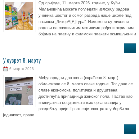
Од сриједе, 11. марта 2026. године, у Кући
Милановића можете погледати изложбу радова
ученика шестог и осмог разреда наше школе под
називом „ЛитерА[Р]Тура”. Изложени су ликовни
радови са различитим мотивима рађени акрилним
бојама на платну и филмски плакати осмишљени и
...
У сусрет 8. марту
6. марта 2026.
Међународни дан жена (скраћено 8. март)
обиљежава се 8. марта сваке године. Тог дана се
славе економска, политичка и друштвена
достигнућа припадница женског пола. Настао као
иницијатива социјалистичких организација у
раздобљу прије Првог свјетског рата у борби за
једнакост, право
...