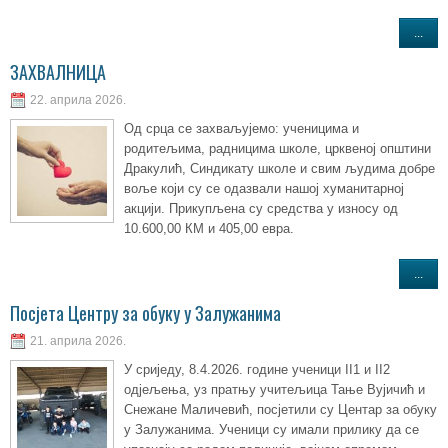
...
ЗАХВАЛНИЦА
22. априла 2026.
Од срца се захваљујемо: ученицима и
родитељима, радницима школе, црквеној општини
Дракулић, Синдикату школе и свим људима добре
воље који су се одазвали нашој хуманитарној
акцији. Прикупљена су средства у износу од
10.600,00 КМ и 405,00 евра.
...
Посјета Центру за обуку у Залужанима
21. априла 2026.
У сриједу, 8.4.2026. године ученици II1 и II2
одјељења, уз пратњу учитељица Тање Вујичић и
Снежане Маличевић, посјетили су Центар за обуку
у Залужанима. Ученици су имали прилику да се