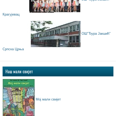
Крагујевац
ОШ"Ђура Јакшић"
Српска Црња
Наш мали свијет
Мој мали свијет