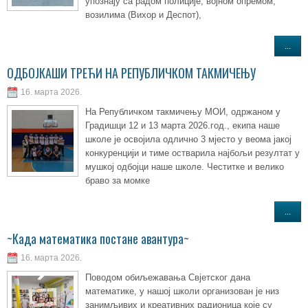
упознају са радом полиције, војном опремом,
возилима (Вихор и Деспот),
...
ОДБОЈКАШИ ТРЕЋИ НА РЕПУБЛИЧКОМ ТАКМИЧЕЊУ
16. марта 2026.
На Републичком такмичењу МОИ, одржаном у
Градишци 12 и 13 марта 2026.год., екипа наше
школе је освојила одлично 3 мјесто у веома јакој
конкуренцији и тиме остварила најбољи резултат у
мушкој одбојци наше школе. Честитке и велико
браво за момке
...
~Када математика постане авантура~
16. марта 2026.
Поводом обиљежавања Свјетског дана
математике, у нашој школи организован је низ
занимљивих и креативних радионица које су