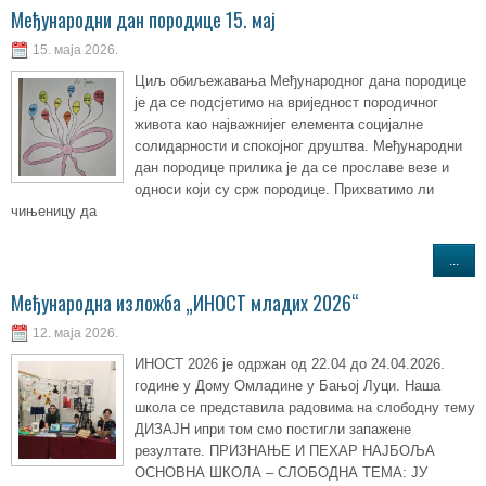
Међународни дан породице 15. мај
15. маја 2026.
Циљ обиљежавања Међународног дана породице
је да се подсјетимо на вриједност породичног
живота као најважнијег елемента социјалне
солидарности и спокојног друштва. Међународни
дан породице прилика је да се прославе везе и
односи који су срж породице. Прихватимо ли
чињеницу да
...
Mеђународна изложба „ИНОСТ младих 2026“
12. маја 2026.
ИНОСТ 2026 је одржан од 22.04 до 24.04.2026.
године у Дому Омладине у Бањој Луци. Наша
школа се представила радовима на слободну тему
ДИЗАЈН ипри том смо постигли запажене
резултате. ПРИЗНАЊЕ И ПЕХАР НАЈБОЉА
ОСНОВНА ШКОЛА – СЛОБОДНА ТЕМА: ЈУ