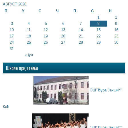
АВГУСТ 2026.
П
У
С
Ч
П
С
Н
1
2
3
4
5
6
7
8
9
10
11
12
13
14
15
16
17
18
19
20
21
22
23
24
25
26
27
28
29
30
31
« јул
Школе пријатељи
ОШ"Ђура Јакшић"
Каћ
ОШ"Ђура Јакшић"