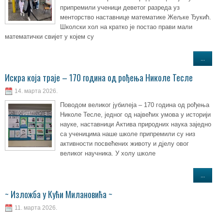
припремили ученици деветог разреда уз
менторство наставнице математике Жељке Ђукић.
Школски хол на кратко је постао прави мали
математички свијет у којем су
...
Искра која траје – 170 година од рођења Николе Тесле
14. марта 2026.
Поводом великог јубилеја – 170 година од рођења
Николе Тесле, једног од највећих умова у историји
науке, наставници Актива природних наука заједно
са ученицима наше школе припремили су низ
активности посвећених животу и дјелу овог
великог научника. У холу школе
...
~ Изложба у Кући Милановића ~
11. марта 2026.