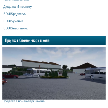
Дјеца на Интернету
EDUISродитељ
EDUISученик
EDUISнаставник
Пројекат Спомен-парк школе
Пројекат Спомен-парк школе