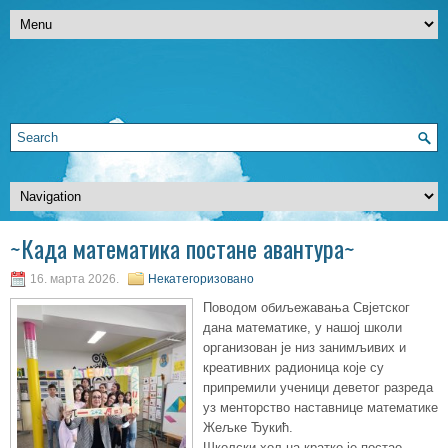
~Када математика постане авантура~
16. марта 2026.
Некатегоризовано
Поводом обиљежавања Свјетског
дана математике, у нашој школи
организован је низ занимљивих и
креативних радионица које су
припремили ученици деветог разреда
уз менторство наставнице математике
Жељке Ђукић.
Школски хол на кратко је постао