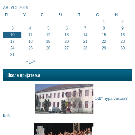
АВГУСТ 2026.
П
У
С
Ч
П
С
Н
1
2
3
4
5
6
7
8
9
10
11
12
13
14
15
16
17
18
19
20
21
22
23
24
25
26
27
28
29
30
31
« јул
Школе пријатељи
ОШ"Ђура Јакшић"
Каћ