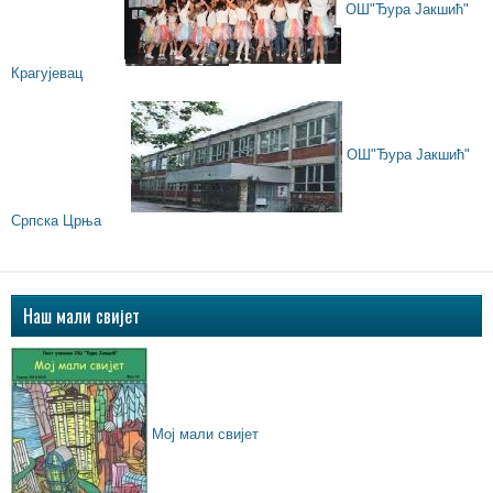
ОШ"Ђура Јакшић"
Крагујевац
ОШ"Ђура Јакшић"
Српска Црња
Наш мали свијет
Мој мали свијет