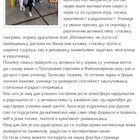
прави мали математички свијет у
којем су се сусрели игра, логика,
креативност и радозналост. Ученици
су имали прилику да се опробају у
различитим активностима: слагању
танграма, игрању друштвене игре „Математико, не љути се“,
пребацивању дискова на Ханојским кулама, слагању пузли и
шареног судокуа, као и рјешавању занимљивих задатака, мозгалица
и укрштеница.
Посебну пажњу привукле су активности у којима су ученици могли
да сазнају више о Платоновим тијелима и Фибоначијевом низу, као и
да кроз стрип упознају Талесову теорему. Уз оптичке варке и бројне
логичке изазове, ученици су развијали способност закључивања,
стрпљење и радост откривања.
Оно што је овај дан учинило посебним јесте атмосфера заједништва
и радозналости – у активностима су уживали сви, од најмлађих до
најстаријих ученика наше школе. Кроз игру и дружење још једном
смо се подсјетили да математика није само збир формула и правила,
већ и језик логике, љепоте и креативног размишљања.
Овај дан био је још један доказ да се љубав према математици може
развијати на занимљив, радостан и инспиративан начин.
Остатак слика можете погледати на нашој фејсбук страници.