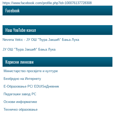
https://www.facebook.com/profile.php?id=100076137728308
Facebook
Наш YouTube канал
Nevena Vekic - ЈУ ОШ "Ђура Јакшић" Бања Лука
ЈУ ОШ "Ђура Јакшић" Бања Лука
Корисни линкови
Министарство просвјете и културе
Безбједно на Интернету
Е-Образовање РС/ EDUISeДневник
Педагошки завод РС
Основи информатике
Техничко образовање