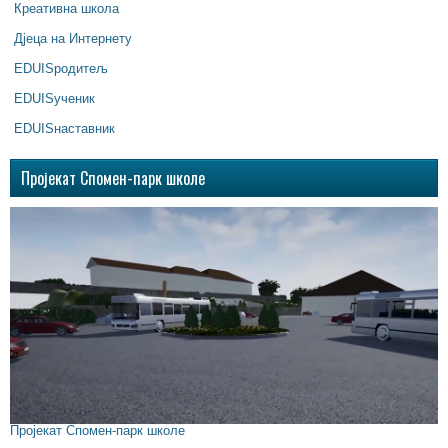
Креативна школа
Дјеца на Интернету
EDUISродитељ
EDUISученик
EDUISнаставник
Пројекат Спомен-парк школе
Пројекат Спомен-парк школе