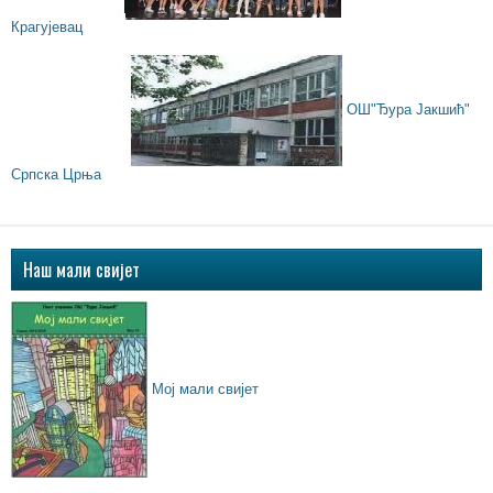
Крагујевац
ОШ"Ђура Јакшић"
Српска Црња
Наш мали свијет
Мој мали свијет