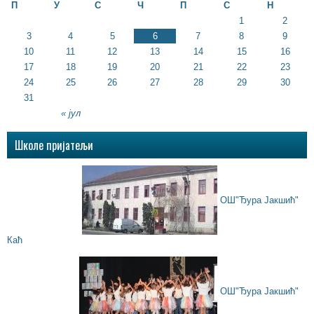
П
У
С
Ч
П
С
Н
1
2
3
4
5
6
7
8
9
10
11
12
13
14
15
16
17
18
19
20
21
22
23
24
25
26
27
28
29
30
31
« јул
Школе пријатељи
ОШ"Ђура Јакшић"
Каћ
ОШ"Ђура Јакшић"