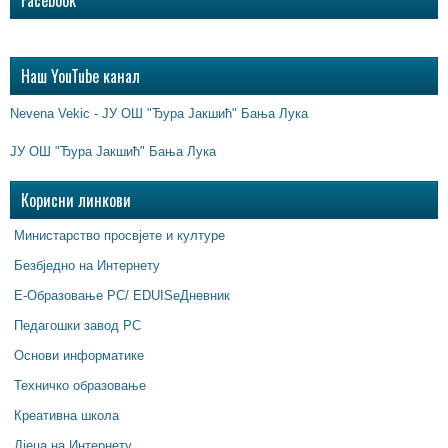
Наш YouTube канал
Nevena Vekic - ЈУ ОШ "Ђура Јакшић" Бања Лука
ЈУ ОШ "Ђура Јакшић" Бања Лука
Корисни линкови
Министарство просвјете и културе
Безбједно на Интернету
Е-Образовање РС/ EDUISeДневник
Педагошки завод РС
Основи информатике
Техничко образовање
Креативна школа
Дјеца на Интернету