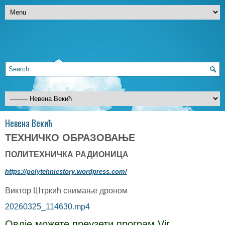
Невена Векић
ТЕХНИЧКО ОБРАЗОВАЊЕ
ПОЛИТЕХНИЧКА РАДИОНИЦА
https://polytehnicstory.wordpress.com/
Виктор Штркић снимање дроном
20260325_114630.mp4
Овдје можете преузети програм Vir