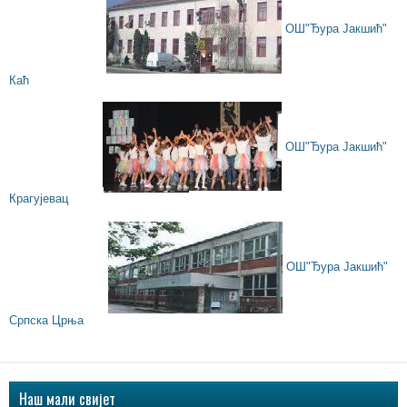
ОШ"Ђура Јакшић"
Каћ
ОШ"Ђура Јакшић"
Крагујевац
ОШ"Ђура Јакшић"
Српска Црња
Наш мали свијет