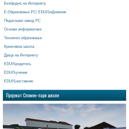
Безбједно на Интернету
Е-Образовање РС/ EDUISeДневник
Педагошки завод РС
Основи информатике
Техничко образовање
Креативна школа
Дјеца на Интернету
EDUISродитељ
EDUISученик
EDUISнаставник
Пројекат Спомен-парк школе