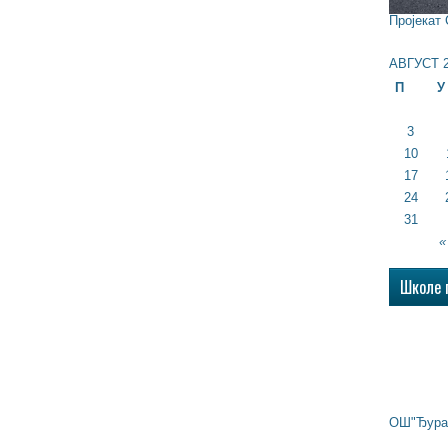
Пројекат
АВГУСТ 2
П
У
3
10
17
24
31
«
Школе 
ОШ"Ђура 