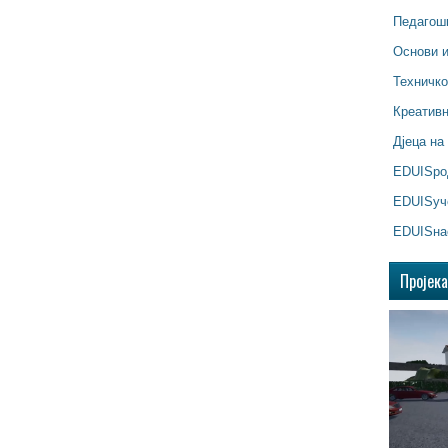
Педагош
Основи 
Техничк
Креатив
Дјеца на
EDUISр
EDUISуч
EDUISна
Пројек