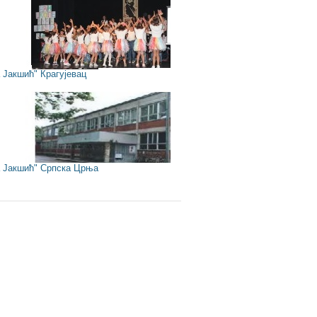
Јакшић" Крагујевац
Јакшић" Српска Црња