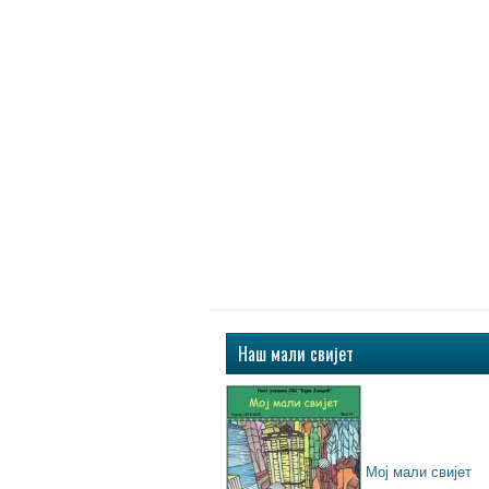
Наш мали свијет
Мој мали свијет