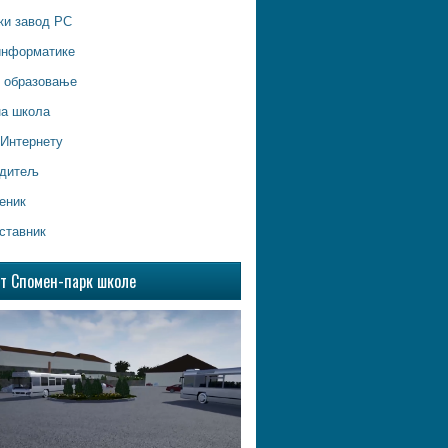
ки завод РС
информатике
о образовање
на школа
 Интернету
одитељ
еник
ставник
ат Спомен-парк школе