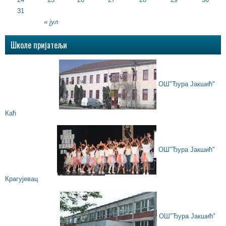
31
« јул
Школе пријатељи
ОШ"Ђура Јакшић"
Каћ
ОШ"Ђура Јакшић"
Крагујевац
ОШ"Ђура Јакшић"