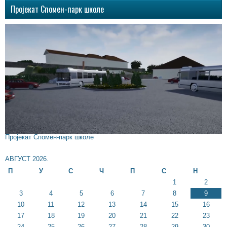
Пројекат Спомен-парк школе
Пројекат Спомен-парк школе
АВГУСТ 2026.
П
У
С
Ч
П
С
Н
1
2
3
4
5
6
7
8
9
10
11
12
13
14
15
16
17
18
19
20
21
22
23
24
25
26
27
28
29
30