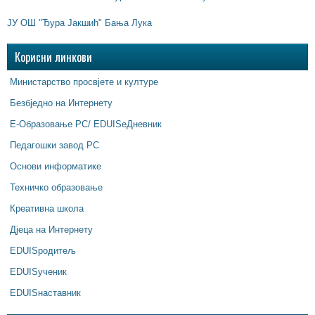
ЈУ ОШ "Ђура Јакшић" Бања Лука
Корисни линкови
Министарство просвјете и културе
Безбједно на Интернету
Е-Образовање РС/ EDUISeДневник
Педагошки завод РС
Основи информатике
Техничко образовање
Креативна школа
Дјеца на Интернету
EDUISродитељ
EDUISученик
EDUISнаставник