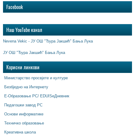
Facebook
Наш YouTube канал
Nevena Vekic - ЈУ ОШ "Ђура Јакшић" Бања Лука
ЈУ ОШ "Ђура Јакшић" Бања Лука
Корисни линкови
Министарство просвјете и културе
Безбједно на Интернету
Е-Образовање РС/ EDUISeДневник
Педагошки завод РС
Основи информатике
Техничко образовање
Креативна школа