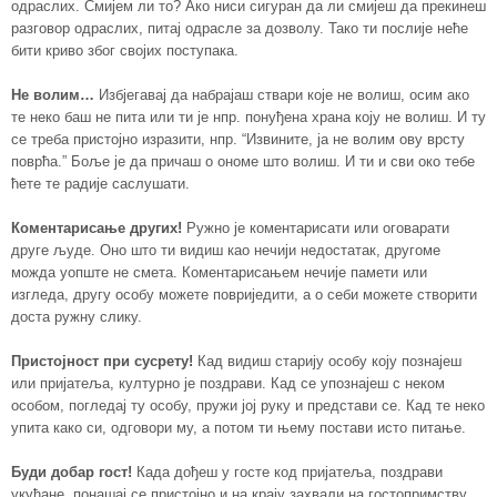
одраслих. Смијем ли то? Ако ниси сигуран да ли смијеш да прекинеш
разговор одраслих, питај одрасле за дозволу. Тако ти послије неће
бити криво због својих поступака.
Не волим…
Избјегавај да набрајаш ствари које не волиш, осим ако
те неко баш не пита или ти је нпр. понуђена храна коју не волиш. И ту
се треба пристојно изразити, нпр. “Извините, ја не волим ову врсту
поврћа.” Боље је да причаш о ономе што волиш. И ти и сви око тебе
ћете те радије саслушати.
Коментaр
ис
ање других
!
Ружно је коментарисати или оговарати
друге људе. Оно што ти видиш као нечији недостатак, другоме
можда уопште не смета. Коментарисањем нечије памети или
изгледа, другу особу можете повриједити, а о себи можете створити
доста ружну слику.
Пристојност при сусрету
!
Кад видиш старију особу коју познајеш
или пријатеља, културно је поздрави. Кад се упознајеш с неком
особом, погледај ту особу, пружи јој руку и представи се. Кад те неко
упита како си, одговори му, а потом ти њему постави исто питање.
Буди добар гост
!
Када дођеш у госте код пријатеља, поздрави
укућане, понашај се пристојно и на крају захвали на гостопримству.