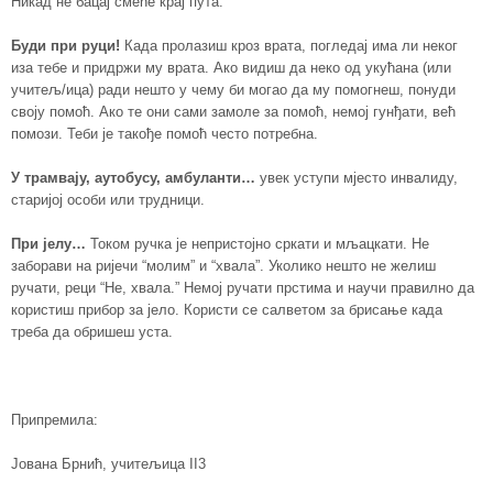
Никад не бацај смеће крај пута.
Буди при руци!
Када пролазиш кроз врата, погледај има ли неког
иза тебе и придржи му врата. Ако видиш да неко од укућана (или
учитељ/ица) ради нешто у чему би могао да му помогнеш, понуди
своју помоћ. Ако те они сами замоле за помоћ, немој гунђати, већ
помози. Теби је такође помоћ често потребна.
У трамвају, аутобусу, амбуланти…
увек уступи мјесто инвалиду,
старијој особи или трудници.
При јелу…
Током ручка је непристојно сркати и мљацкати. Не
заборави на ријечи “молим” и “хвала”. Уколико нешто не желиш
ручати, реци “Не, хвала.” Немој ручати прстима и научи правилно да
користиш прибор за јело. Користи се салветом за брисање када
треба да обришеш уста.
Припремила:
Јована Брнић, учитељица II3