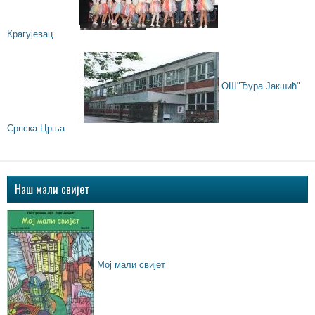
Крагујевац
ОШ"Ђура Јакшић"
Српска Црња
Наш мали свијет
Мој мали свијет