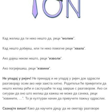
Кад желиш да ти неко нешто да, реци “
молим
”.
Кад нешто добијеш, или ти неко помогне реци “
хвала
”.
Ако дајеш неком нешто, реци “
изволи
”.
Ако погријешиш, реци “
извини
”.
Не упадај у р
иј
еч
!
Не прекидај и не упадај у ријеч док одрасли
разговорају осим ако није заиста хитно. Родитељи ће примјетити да
нешто желиш рећи и саслушаће те кад заврше с разговором. Ако си
сигуран да оно што желиш да кажеш не може да сачека, реци
“извините, …”. То је културан начин да привучете пажњу одраслих.
Сазнајте више
!
Како да научите дјецу да не ометају разговоре