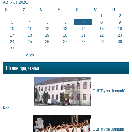
АВГУСТ 2026.
П
У
С
Ч
П
С
Н
1
2
3
4
5
6
7
8
9
10
11
12
13
14
15
16
17
18
19
20
21
22
23
24
25
26
27
28
29
30
31
« јул
Школе пријатељи
ОШ"Ђура Јакшић"
Каћ
ОШ"Ђура Јакшић"