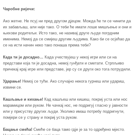
Чаробне р
иј
ечи:
Ако жетне. Не псуј ни пред другом дјецом. Можда ће ти се чинити да
их забављаш, али није тако. О теби ће имати лоше мишљење и они и
њихови родитељи. Исто тако, не називај друге људе погрдним
именима. Немој да се смијеш другим људима. Како би се осјећао да
се на исти начин неко тако понаша према теби?
Када ти је досадно…
Када учествујеш у некој игри или си на
представи која ти је досадна, немој гунђати и сметати. Стрпљиво
причекај крај игре или представе, јер су се други око тога потрудили.
Ударање!
Немој се тући. Ако случајно некога гурнеш или удариш,
извини се.
Кашљање и кихање
!
Кад кашљеш или кишеш, покриј уста или нос
марамицом или руком. Не чачкај нос, не подригуј гласно у јавности
или у присуству других људи. Уколико имаш потребу подригнути,
помјери се у страну и покриј уста руком.
Бацање смећа!
Смеће се баца тамо гдје је за то одређено мјесто.