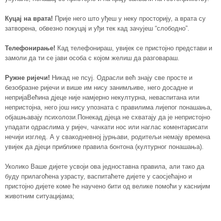
Куцај на врата!
Прије него што уђеш у неку просторију, а врата су
затворена, обвезно покуцај и уђи тек кад зачујеш “слободно”.
Телефонирање!
Кад телефонираш, увијек се пристојно представи и
замоли да ти се јави особа с којом желиш да разговараш.
Ружне ријечи!
Никад не псуј. Одрасли већ знају све просте и
безобразне ријечи и више им нису занимљиве, него досадне и
непријаВећина дјеце није намјерно некултурна, неваспитана или
непристојна, него још нису упозната с правилима лијепог понашања,
објашњавају психолози.Понекад дјеца не схватају да је непристојно
упадати одраслима у ријеч, чачкати нос или наглас коментарисати
нечији изглед. А у свакодневној јурњави, родитељи немају времена
увијек да дјеци приближе правила бонтона (културног понашања).
Уколико Ваше дијете усвоји ова једноставна правила, али тако да
буду прилагоћена узрасту, васпитаћете дијете у саосјећајно и
пристојно дијете коме ће научено бити од велике помоћи у каснијим
животним ситуацијама;