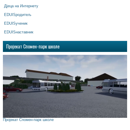
Дјеца на Интернету
EDUISродитељ
EDUISученик
EDUISнаставник
Пројекат Спомен-парк школе
Пројекат Спомен-парк школе