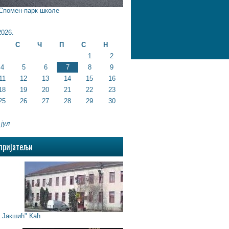
 Спомен-парк школе
026.
С
Ч
П
С
Н
1
2
4
5
6
7
8
9
11
12
13
14
15
16
18
19
20
21
22
23
25
26
27
28
29
30
 јул
пријатељи
Јакшић" Каћ