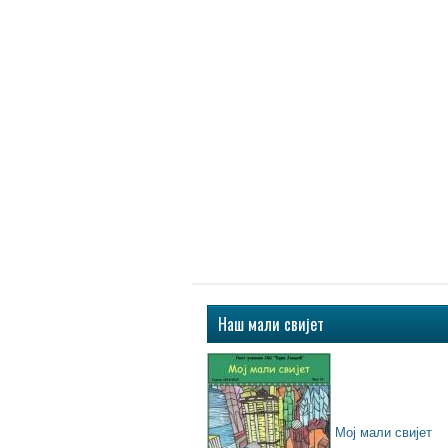
Наш мали свијет
Мој мали свијет