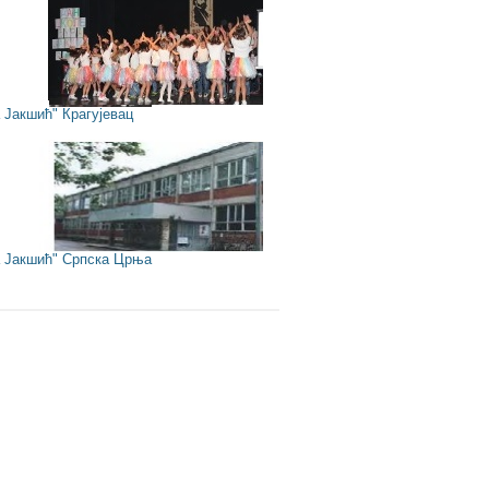
Јакшић" Крагујевац
Јакшић" Српска Црња