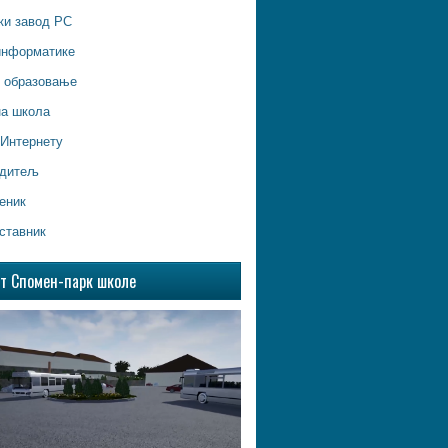
ки завод РС
информатике
о образовање
на школа
 Интернету
одитељ
еник
ставник
ат Спомен-парк школе