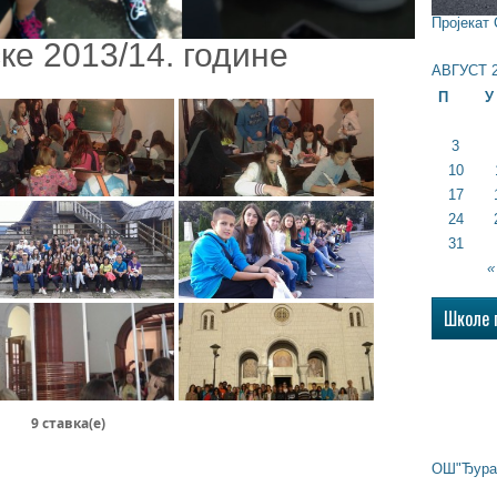
Пројекат
ке 2013/14. године
АВГУСТ 2
П
У
3
10
17
24
31
«
Школе 
9 ставка(e)
ОШ"Ђура 