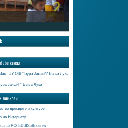
ok
uTube канал
ekic - ЈУ ОШ "Ђура Јакшић" Бања Лука
ура Јакшић" Бања Лука
и линкови
ство просвјете и културе
о на Интернету
овање РС/ EDUISeДневник