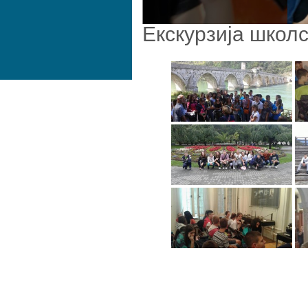
Екскурзија школс