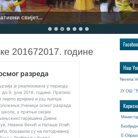
..
Facebo
ске 201672017. године
Наш Yo
Nevena V
ЈУ ОШ "Ђ
Корисн
Министар
Безбједн
Е-Образ