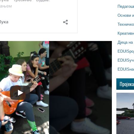
Педагош
Основи 
Техничк
Креатив
Дјеца на
EDUISр
EDUISуч
EDUISна
Пројек