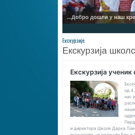
...Ускликнимо с љубављу.
1
2
3
4
5
6
7
Eкскурзије
Екскурзија школ