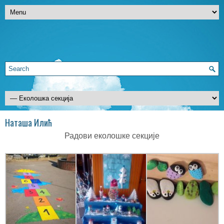
Наташа Илић
Радови еколошке секције