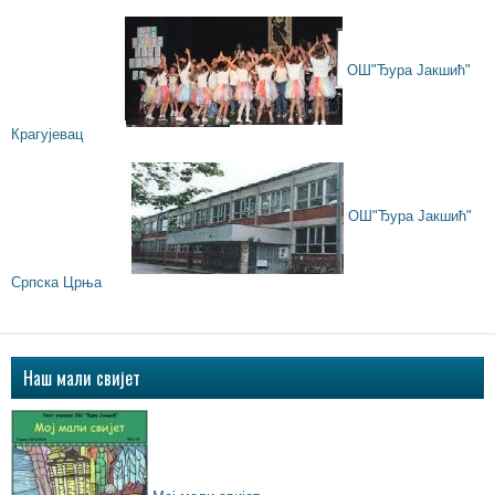
ОШ"Ђура Јакшић"
Крагујевац
ОШ"Ђура Јакшић"
Српска Црња
Наш мали свијет