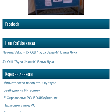
Facebook
Наш YouTube канал
Nevena Vekic - ЈУ ОШ "Ђура Јакшић" Бања Лука
ЈУ ОШ "Ђура Јакшић" Бања Лука
Корисни линкови
Министарство просвјете и културе
Безбједно на Интернету
Е-Образовање РС/ EDUISeДневник
Педагошки завод РС