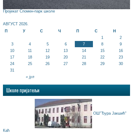
Пројекат Спомен-парк школе
АВГУСТ 2026.
П
У
С
Ч
П
С
Н
1
2
3
4
5
6
7
8
9
10
11
12
13
14
15
16
17
18
19
20
21
22
23
24
25
26
27
28
29
30
31
« јул
Школе пријатељи
ОШ"Ђура Јакшић"
Каћ