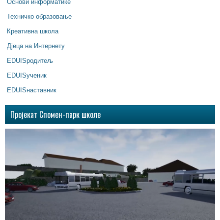
Основи информатике
Техничко образовање
Креативна школа
Дјеца на Интернету
EDUISродитељ
EDUISученик
EDUISнаставник
Пројекат Спомен-парк школе