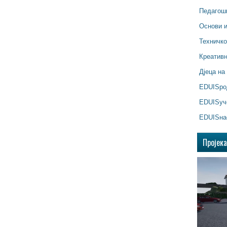
Педагош
Основи 
Техничк
Креатив
Дјеца на
EDUISр
EDUISуч
EDUISна
Пројек