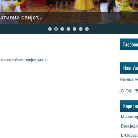
ативни свијет...
..
Facebo
, морате
бити пријављени
.
Наш Yo
Nevena V
ЈУ ОШ "Ђ
Корисн
Министар
Безбједн
Е-Образ