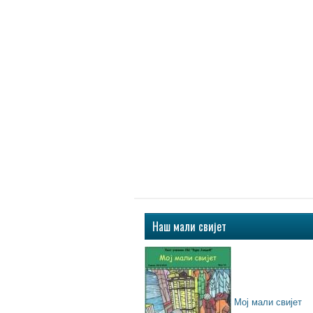
Наш мали свијет
Мој мали свијет