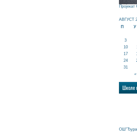
Пројекат
АВГУСТ 2
П
У
3
10
17
24
31
«
Школе 
ОШ"Ђура 