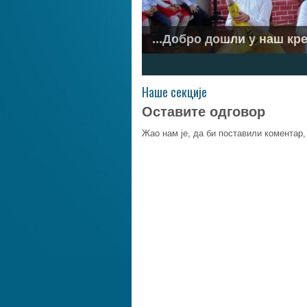
...Добро дошли у наш кре
...Ускликнимо с љубављу.
1
2
3
4
5
6
7
Наше секције
Оставите одговор
Жао нам је, да би поставили коментар