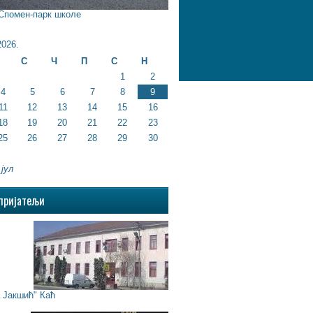
 Спомен-парк школе
026.
С
Ч
П
С
Н
1
2
4
5
6
7
8
9
11
12
13
14
15
16
18
19
20
21
22
23
25
26
27
28
29
30
 јул
пријатељи
Јакшић" Каћ