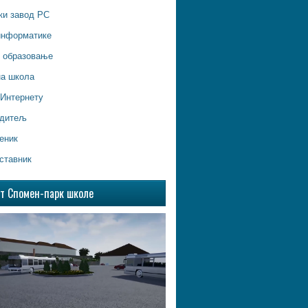
ки завод РС
информатике
о образовање
на школа
 Интернету
одитељ
еник
ставник
ат Спомен-парк школе