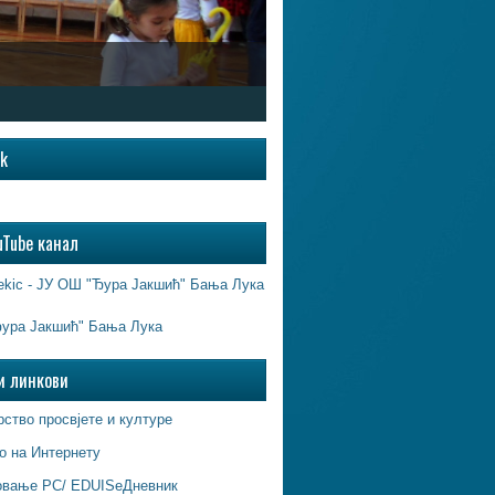
ok
uTube канал
ekic - ЈУ ОШ "Ђура Јакшић" Бања Лука
ура Јакшић" Бања Лука
и линкови
ство просвјете и културе
о на Интернету
овање РС/ EDUISeДневник