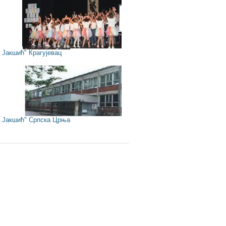
Јакшић" Крагујевац
Јакшић" Српска Црња