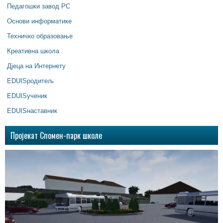
Педагошки завод РС
Основи информатике
Техничко образовање
Креативна школа
Дјеца на Интернету
EDUISродитељ
EDUISученик
EDUISнаставник
Пројекат Спомен-парк школе