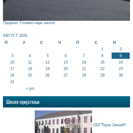
Пројекат Спомен-парк школе
АВГУСТ 2026.
П
У
С
Ч
П
С
Н
1
2
3
4
5
6
7
8
9
10
11
12
13
14
15
16
17
18
19
20
21
22
23
24
25
26
27
28
29
30
31
« јул
Школе пријатељи
ОШ"Ђура Јакшић"