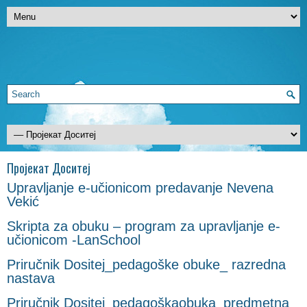
Пројекат Доситеј
Upravljanje e-učionicom predavanje Nevena
Vekić
Skripta za obuku – program za upravljanje e-
učionicom -LanSchool
Priručnik Dositej_pedagoške obuke_ razredna
nastava
Priručnik Dositej_pedagoškaobuka_predmetna