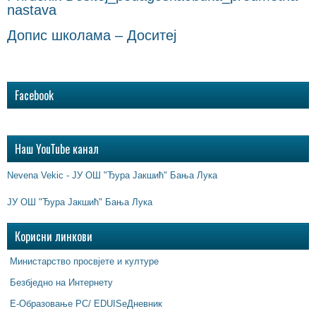
nastava
Допис школама – Доситеј
Facebook
Наш YouTube канал
Nevena Vekic - ЈУ ОШ "Ђура Јакшић" Бања Лука
ЈУ ОШ "Ђура Јакшић" Бања Лука
Корисни линкови
Министарство просвјете и културе
Безбједно на Интернету
Е-Образовање РС/ EDUISeДневник