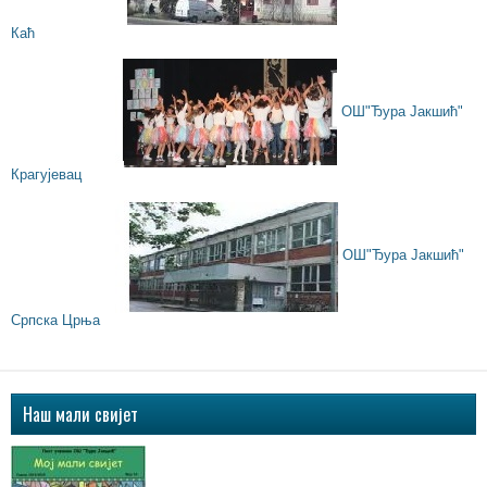
Каћ
ОШ"Ђура Јакшић"
Крагујевац
ОШ"Ђура Јакшић"
Српска Црња
Наш мали свијет