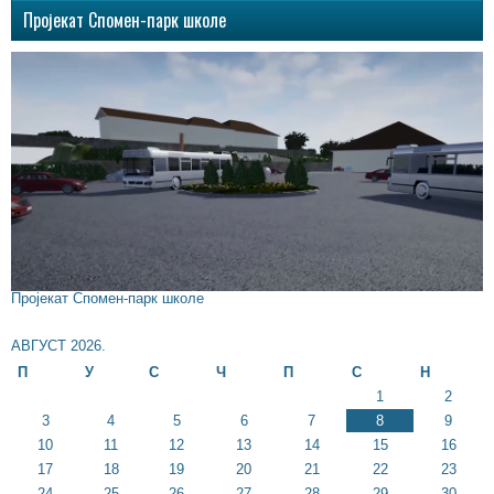
Пројекат Спомен-парк школе
Пројекат Спомен-парк школе
АВГУСТ 2026.
П
У
С
Ч
П
С
Н
1
2
3
4
5
6
7
8
9
10
11
12
13
14
15
16
17
18
19
20
21
22
23
24
25
26
27
28
29
30