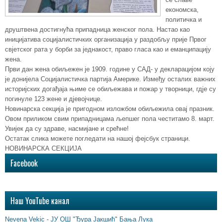
економска,
политичка и
друштвена достигнућа припадница женског пола. Настао као
иницијатива социјалистичких организација у раздобљу прије Првог
свјетског рата у борби за једнакост, право гласа као и еманципацију
жена.
Први дан жена обиљежен је 1909. године у САД- у декларацијом коју
је донијела Социјалистичка партија Америке. Између осталих важних
историјских догађаја њиме се обиљежава и пожар у творници, гдје су
погинуле 123 жене и дјевојчице.
Новинарска секција је пригодном изложбом обиљежила овај празник.
Овом приликом свим припадницама љепшег пола честитамо 8. март.
Увијек да су здраве, насмијане и срећне!
Остатак слика можете погледати на нашој фејсбук страници.
НОВИНАРСКА СЕКЦИЈА
Facebook
Наш YouTube канал
Nevena Vekic - ЈУ ОШ "Ђура Јакшић" Бања Лука