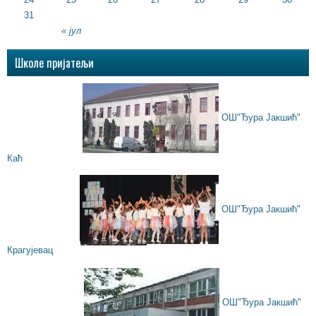
31
« јул
Школе пријатељи
ОШ"Ђура Јакшић"
Каћ
ОШ"Ђура Јакшић"
Крагујевац
ОШ"Ђура Јакшић"