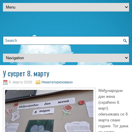
У сусрет 8. марту
6. марта 2026.
Некатегоризовано
Међународни
дан жена
(скраћено 8.
март)
обиљежава се 8.
марта сваке
године. Тог дана
се славе