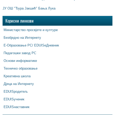
ЈУ ОШ "Ђура Јакшић" Бања Лука
Корисни линкови
Министарство просвјете и културе
Безбједно на Интернету
Е-Образовање РС/ EDUISeДневник
Педагошки завод РС
Основи информатике
Техничко образовање
Креативна школа
Дјеца на Интернету
EDUISродитељ
EDUISученик
EDUISнаставник