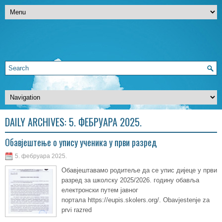
DAILY ARCHIVES:
5. ФЕБРУАРА 2025.
Обавјештење о упису ученика у први разред
5. фебруара 2025.
Обавјештавамо родитеље да се упис дијеце у први
разред за школску 2025/2026. годину обавља
електронски путем јавног
портала https://eupis.skolers.org/. Obavjestenje za
prvi razred