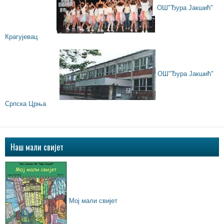
ОШ"Ђура Јакшић"
Крагујевац
ОШ"Ђура Јакшић"
Српска Црња
Наш мали свијет
Мој мали свијет