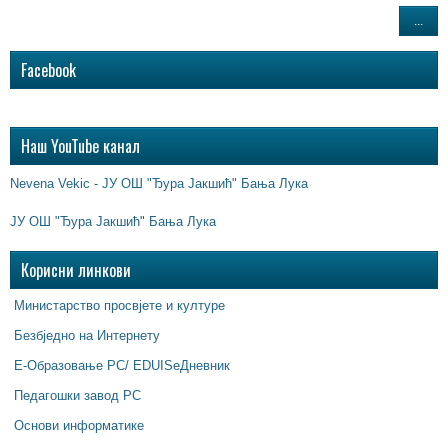
...
Facebook
Наш YouTube канал
Nevena Vekic - ЈУ ОШ "Ђура Јакшић" Бања Лука
ЈУ ОШ "Ђура Јакшић" Бања Лука
Корисни линкови
Министарство просвјете и културе
Безбједно на Интернету
Е-Образовање РС/ EDUISeДневник
Педагошки завод РС
Основи информатике