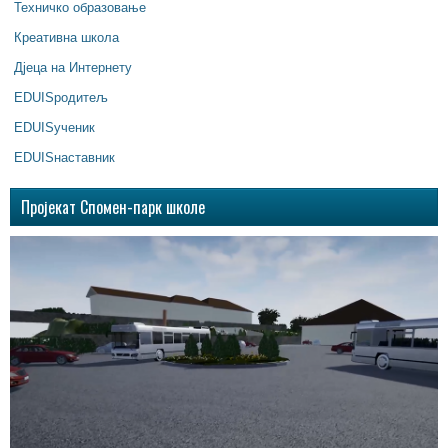
Техничко образовање
Креативна школа
Дјеца на Интернету
EDUISродитељ
EDUISученик
EDUISнаставник
Пројекат Спомен-парк школе