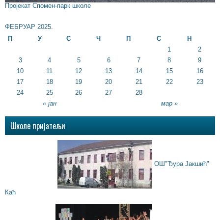
Пројекат Спомен-парк школе
ФЕБРУАР 2025.
П
У
С
Ч
П
С
Н
1
2
3
4
5
6
7
8
9
10
11
12
13
14
15
16
17
18
19
20
21
22
23
24
25
26
27
28
« јан
мар »
Школе пријатељи
ОШ"Ђура Јакшић"
Каћ