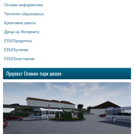
Основи информатике
Техничко образовање
Креативна школа
Дјеца на Интернету
EDUISродитељ
EDUISученик
EDUISнаставник
Пројекат Спомен-парк школе