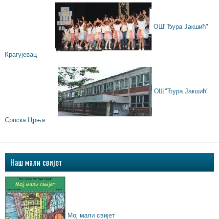
ОШ"Ђура Јакшић"
Крагујевац
ОШ"Ђура Јакшић"
Српска Црња
Наш мали свијет
Мој мали свијет