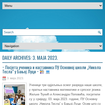
DAILY ARCHIVES:
3. МАЈА 2023.
~ Посјета ученика и наставника ПУ Основној школи „Никола
Тесла” у Бањој Луци ~
3. маја 2023.
Ученици три одјељења осмог разреда наше школе,
у пратњи наставника математике и српског језика
Жељке Ђукић и Александра Поповића, посјетили
су у сриједу, 03. маја 2023. године, ПУ Основну
школу „Никола Тесла” у Бањој Луци. Осим што су