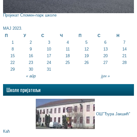
Пројекат Спомен-парк школе
МАЈ 2023.
П
У
С
Ч
П
С
Н
1
2
3
4
5
6
7
8
9
10
11
12
13
14
15
16
17
18
19
20
21
22
23
24
25
26
27
28
29
30
31
« апр
јун »
Школе пријатељи
ОШ"Ђура Јакшић"
Каћ