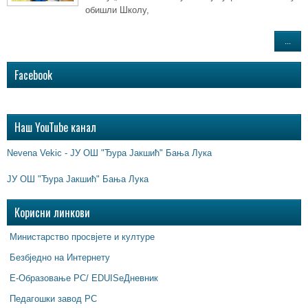
обишли Школу,
...
Facebook
Наш YouTube канал
Nevena Vekic - ЈУ ОШ "Ђура Јакшић" Бања Лука
ЈУ ОШ "Ђура Јакшић" Бања Лука
Корисни линкови
Министарство просвјете и културе
Безбједно на Интернету
Е-Образовање РС/ EDUISeДневник
Педагошки завод РС