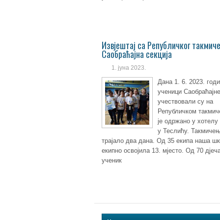
Извјештај са Републичког такмич
Саобраћајна секција
1. јуна 2023.
Дана 1. 6. 2023. год
ученици Саобраћајне
учествовали су на
Републичком такмич
је одржано у хотелу
у Теслићу. Такмичењ
трајало два дана. Од 35 екипа наша шк
екипно освојила 13. мјесто. Од 70 дјеч
ученик