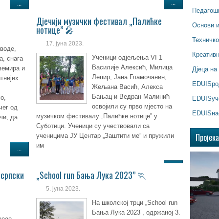
...
...
Педагош
Дјечији музички фестивал „Палићке
Основи 
нотице” 🎤
Техничк
17. јуна 2023.
 воде,
Креатив
Ученици одјељења VI 1
а, снага
Василије Алексић, Милица
вемира и
Дјеца на
Лепир, Јана Гламочанин,
тнијих
EDUISр
Жељана Васић, Алекса
Бањац и Ведран Малинић
о,
EDUISуч
освојили су прво мјесто на
чег од
EDUISна
музичком фестивалу „Палићке нотице” у
чи, да
Суботици. Ученици су учествовали са
Пројек
ученицима ЈУ Центар „Заштити ме” и пружили
им
...
...
 српски
„School run Бања Лука 2023” 🏃
5. јуна 2023.
На школској трци „School run
Бања Лука 2023”, одржаној 3.