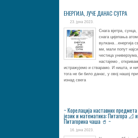
ЕНЕРГИЈА, ЈУЧЕ ДАНАС СУТРА
23. јуна 2023.
Снага вјетра, сунца,
снага цијепања атом
вулкана…енергија с
ми, мали попут најси
честица универзума,
настајемо , откривам
истражујемо и стварамо. И ништа, и ни
тога не би било данас, у овој нашој при
изнад свега
~ Корелација наставних предмета
језик и математика: Питагора 📐 и
Питагорина чаша 🥤 ~
16. јуна 2023.