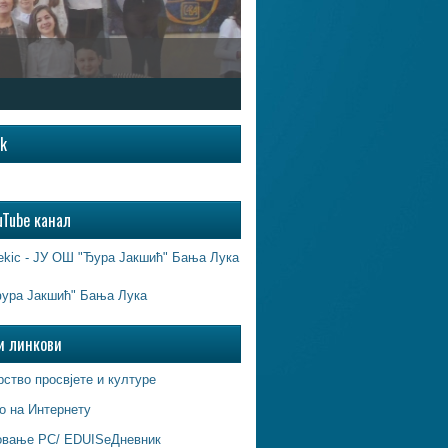
ok
uTube канал
ekic - ЈУ ОШ "Ђура Јакшић" Бања Лука
ура Јакшић" Бања Лука
и линкови
ство просвјете и културе
о на Интернету
овање РС/ EDUISeДневник