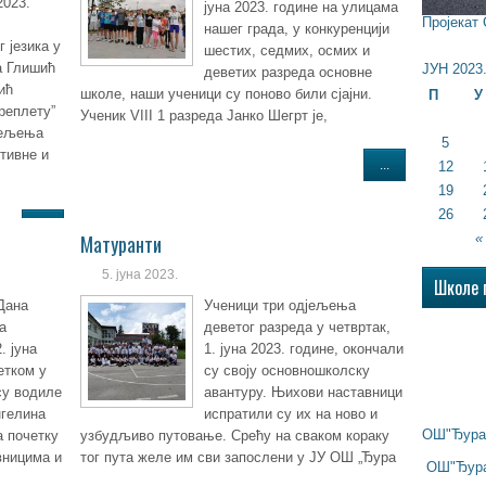
2023.
јуна 2023. године на улицама
Пројекат
нашег града, у конкуренцији
 језика у
шестих, седмих, осмих и
а Глишић
ЈУН 2023
деветих разреда основне
ић
школе, наши ученици су поново били сјајни.
П
У
реплету”
Ученик VIII 1 разреда Јанко Шегрт је,
јељења
5
ктивне и
...
12
19
26
...
«
Матуранти
5. јуна 2023.
Школе 
Дана
Ученици три одјељења
а
деветог разреда у четвртак,
. јуна
1. јуна 2023. године, окончали
етком у
су своју основношколску
су водиле
авантуру. Њихови наставници
нгелина
испратили су их на ново и
ОШ"Ђура 
 почетку
узбудљиво путовање. Срећу на сваком кораку
вницима и
тог пута желе им сви запослени у ЈУ ОШ „Ђура
ОШ"Ђура