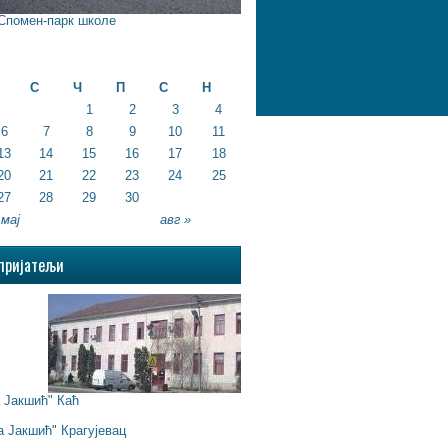
 Спомен-парк школе
.
С
Ч
П
С
Н
1
2
3
4
6
7
8
9
10
11
13
14
15
16
17
18
20
21
22
23
24
25
27
28
29
30
 мај
авг »
пријатељи
Јакшић" Каћ
 Јакшић" Крагујевац