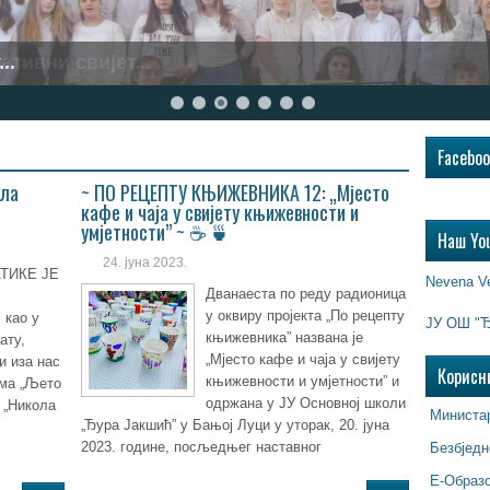
..
Facebo
ола
~ ПО РЕЦЕПТУ КЊИЖЕВНИКА 12: „Мјесто
кафе и чаја у свијету књижевности и
умјетности” ~ ☕ 🍵
Наш Yo
24. јуна 2023.
ТИКЕ ЈЕ
Nevena V
Дванаеста по реду радионица
Ј
у оквиру пројекта „По рецепту
 као у
ЈУ ОШ "Ђ
књижевника” названа је
ату,
„Мјесто кафе и чаја у свијету
и иза нас
Корисн
књижевности и умјетности” и
ама „Љето
одржана у ЈУ Основној школи
 „Никола
Министар
„Ђура Јакшић” у Бањој Луци у уторак, 20. јуна
2023. године, посљедњег наставног
Безбједн
Е-Образ