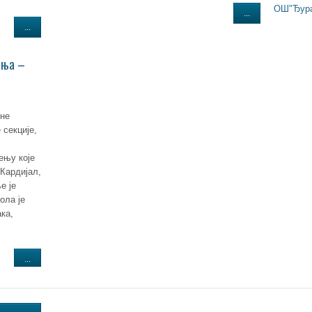
ОШ"Ђура
...
...
ења –
ине
 секције,
ењу које
 Кардијал,
е је
ола је
ака,
...