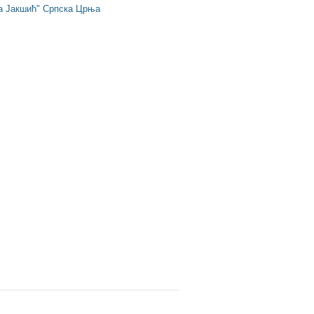
 Јакшић" Српска Црња