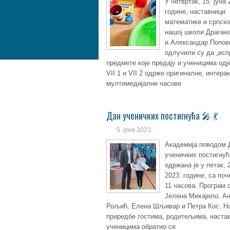
У четвртак, 15. јуна 
године, наставници
математике и српског
нашој школи Драган
и Александар Попов
одлучили су да „исп
предмете које предају и ученицима од
VII 1 и VII 2 одрже оригиналне, интера
мултимедијалне часове
Дан ученичких постигнућа 🎤 💃
5. јуна 2023.
Академија поводом 
ученичких постигнућ
одржана је у петак, 2
2023. године, са поч
11 часова. Програм 
Јелена Михајило, А
Рољић, Елена Шљивар и Петра Кос. На
приредбе гостима, родитељима, наста
ученицима обратио се