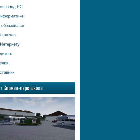
ки завод РС
информатике
о образовање
на школа
 Интернету
одитељ
еник
ставник
ат Спомен-парк школе