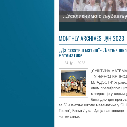
...Ускликнимо с љубављу.
1
2
3
4
5
6
7
MONTHLY ARCHIVES:
ЈУН 2023
„Да схватиш матиш“- Љетња шк
математике
24. јуна 2023.
„СУШТИНА МАТЕМА
– У ЊЕНОЈ ВЕЧНО
МЛАДОСТИ“ Управо,
овом прелијепом цит
младост је у седмиц
била дио дио прогр
за 5“ и љетње школе математике у ОШ
Тесла“, Бања Лука. Идеја наставнице
математике,